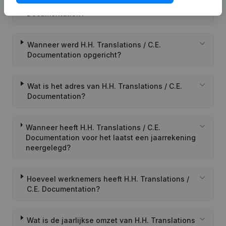
Wat is het PEPPOL ID van H.H. Translations / C.E.
Documentation?
Wanneer werd H.H. Translations / C.E.
Documentation opgericht?
Wat is het adres van H.H. Translations / C.E.
Documentation?
Wanneer heeft H.H. Translations / C.E.
Documentation voor het laatst een jaarrekening
neergelegd?
Hoeveel werknemers heeft H.H. Translations /
C.E. Documentation?
Wat is de jaarlijkse omzet van H.H. Translations