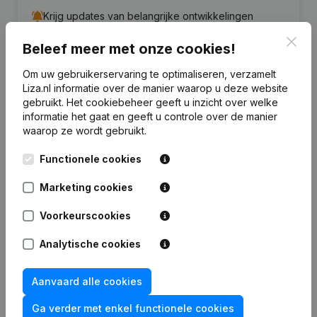
Krijg updates van belangrijke ontwikkelingen
Clos
Beleef meer met onze cookies!
Probeer gratis
Meer ontdekken
Om uw gebruikerservaring te optimaliseren, verzamelt
7 dagen gratis proefperiode, geen kredietkaart vereist.
Liza.nl informatie over de manier waarop u deze website
gebruikt.
Het cookiebeheer
geeft u inzicht over welke
informatie het gaat en geeft u controle over de manier
waarop ze wordt gebruikt.
Functionele cookies
Veelgestelde vragen
Marketing cookies
Wat is het KVK-nummer van H.H. Translations /
Voorkeurscookies
C.E. Documentation?
Analytische cookies
Wat is het btw-nummer van H.H. Translations /
C.E. Documentation?
Aanvaard alle cookies
Ga verder met enkel functionele cookies