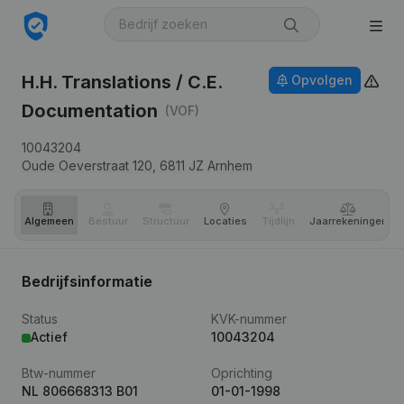
H.H. Translations / C.E.
Opvolgen
Documentation
(VOF)
10043204
Oude Oeverstraat 120,
6811 JZ
Arnhem
Algemeen
Bestuur
Structuur
Locaties
Tijdlijn
Jaar­rekeningen
Bedrijfsinformatie
Status
KVK-nummer
Actief
10043204
Btw-nummer
Oprichting
NL 806668313 B01
01-01-1998