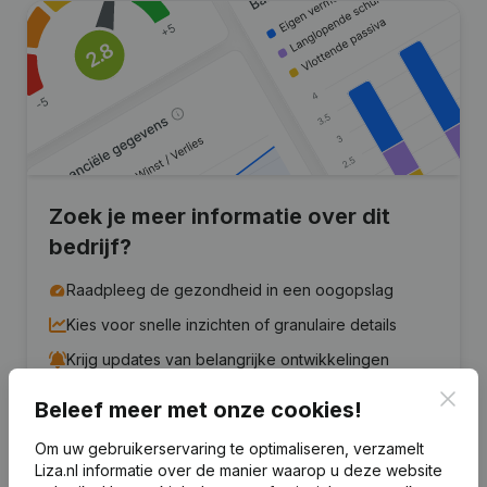
Zoek je meer informatie over dit
bedrijf?
Raadpleeg de gezondheid in een oogopslag
Kies voor snelle inzichten of granulaire details
Krijg updates van belangrijke ontwikkelingen
Clos
Beleef meer met onze cookies!
Probeer gratis
Meer ontdekken
Om uw gebruikerservaring te optimaliseren, verzamelt
7 dagen gratis proefperiode, geen kredietkaart vereist.
Liza.nl informatie over de manier waarop u deze website