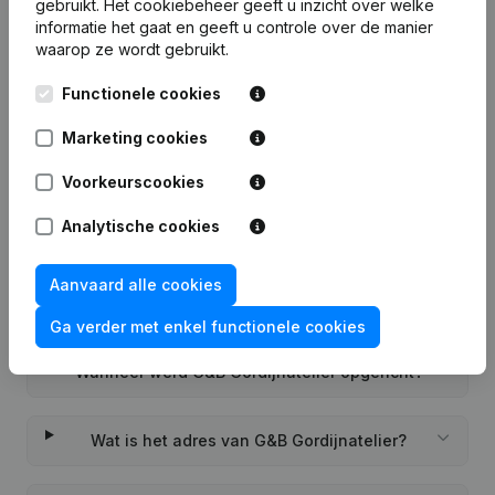
gebruikt.
Het cookiebeheer
geeft u inzicht over welke
informatie het gaat en geeft u controle over de manier
waarop ze wordt gebruikt.
Functionele cookies
Veelgestelde vragen
Marketing cookies
Wat is het KVK-nummer van G&B Gordijnatelier?
Voorkeurscookies
Analytische cookies
Wat is het btw-nummer van G&B Gordijnatelier?
Aanvaard alle cookies
Wat is het PEPPOL ID van G&B Gordijnatelier?
Ga verder met enkel functionele cookies
Wanneer werd G&B Gordijnatelier opgericht?
Wat is het adres van G&B Gordijnatelier?