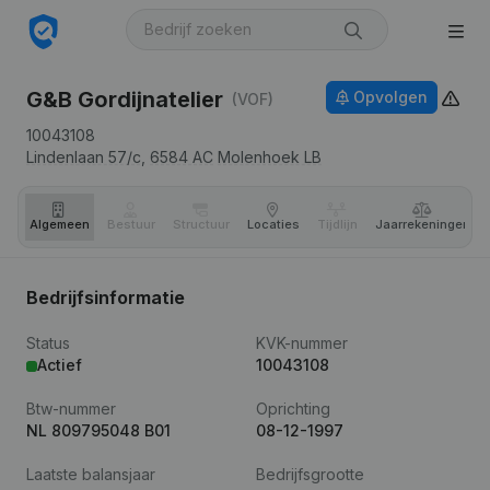
G&B Gordijnatelier
Opvolgen
(VOF)
10043108
Lindenlaan 57/c,
6584 AC
Molenhoek LB
Algemeen
Bestuur
Structuur
Locaties
Tijdlijn
Jaar­rekeningen
Bedrijfsinformatie
Status
KVK-nummer
Actief
10043108
Btw-nummer
Oprichting
NL 809795048 B01
08-12-1997
Laatste balansjaar
Bedrijfsgrootte