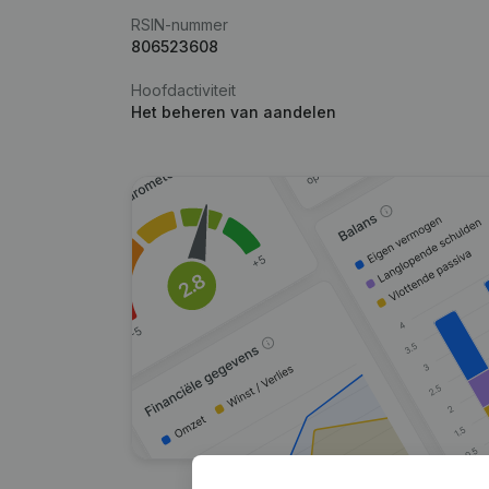
RSIN-nummer
806523608
Hoofdactiviteit
Het beheren van aandelen