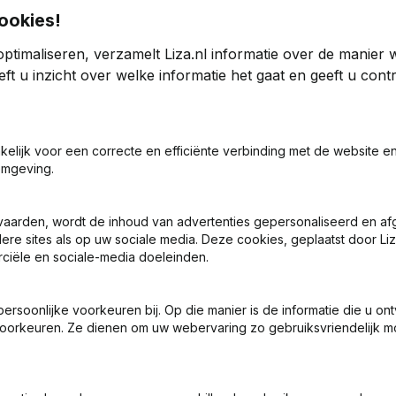
ookies!
ptimaliseren, verzamelt Liza.nl informatie over de manier
heer
ft u inzicht over welke informatie het gaat en geeft u con
24
2023
akelijk voor een correcte en efficiënte verbinding met de website e
721
2,29%
€
244.135
2,54%
omgeving.
0
0
vaarden, wordt de inhoud van advertenties gepersonaliseerd en a
ere sites als op uw sociale media. Deze cookies, geplaatst door Liz
ciële en sociale-media doeleinden.
soonlijke voorkeuren bij. Op die manier is de informatie die u on
oorkeuren. Ze dienen om uw webervaring zo gebruiksvriendelijk mo
Wat is het KVK-nummer van De Weemen Beheer?