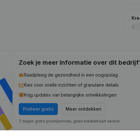
Kre
Zoek je meer informatie over dit bedrijf
Raadpleeg de gezondheid in een oogopslag
Kies voor snelle inzichten of granulaire details
Krijg updates van belangrijke ontwikkelingen
Probeer gratis
Meer ontdekken
7 dagen gratis proefperiode, geen kredietkaart vereist.