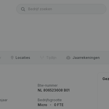
r
Locaties
Tijdlijn
Jaar­rekeningen
Gez
Btw-nummer
NL 806523608 B01
sjaar
Bedrijfsgrootte
Micro
0 FTE