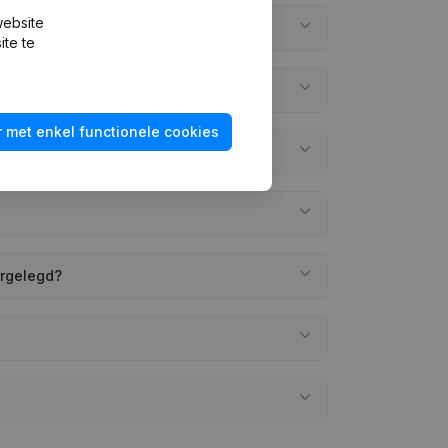
website
ite te
 met enkel functionele cookies
ergelegd?