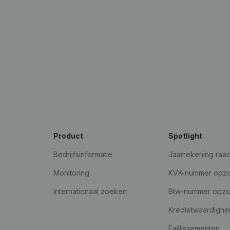
Product
Spotlight
Bedrijfsinformatie
Jaarrekening raa
Monitoring
KVK-nummer opz
Internationaal zoeken
Btw-nummer opz
Kredietwaardighe
Faillissementen