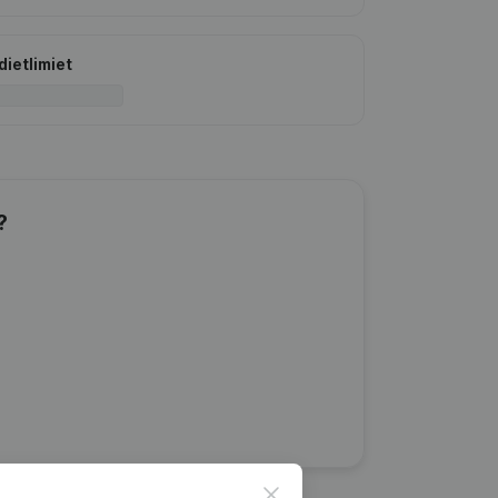
dietlimiet
?
Close