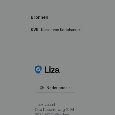
Bronnen
KVK
- Kamer van Koophandel
Nederlands
T.a.v. Liza.nl
Otto Reuchlinweg 1094
3072 MD Rotterdam