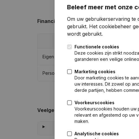
Beleef meer met onze c
Om uw gebruikerservaring te o
Financiële gegevens
van De Weemen Be
gebruikt.
Het cookiebeheer
gee
wordt gebruikt.
20
Functionele cookies
Deze cookies zijn strikt noodz
Eigen vermogen
€
249.
garanderen een veilige online
Marketing cookies
Personeel
Door marketing cookies te aan
uw interesses. Dit zowel op and
derde partijen, hebben commer
Voorkeurscookies
Voorkeurscookies houden uw per
Veelgestelde vragen
relevant en afgestemd op uw v
maken.
Analytische cookies