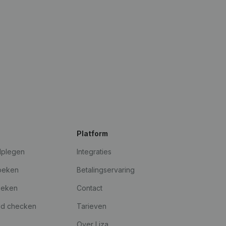
Platform
dplegen
Integraties
oeken
Betalingservaring
oeken
Contact
id checken
Tarieven
Over Liza