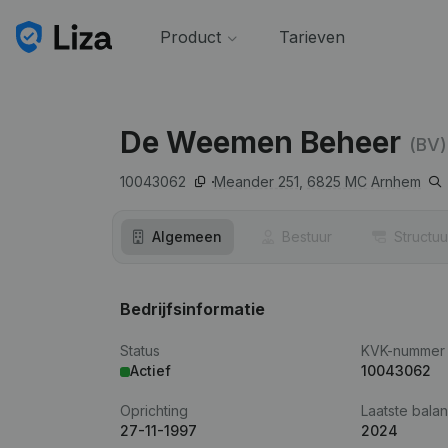
Product
Tarieven
De Weemen Beheer
(BV)
10043062
Meander 251,
6825 MC
Arnhem
Algemeen
Bestuur
Structuu
Bedrijfsinformatie
Status
KVK-nummer
Actief
10043062
Oprichting
Laatste balan
27-11-1997
2024