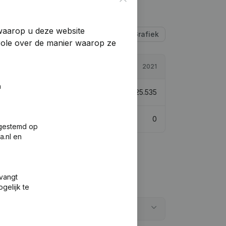
 waarop u deze website
Tabel
Grafiek
trole over de manier waarop ze
2022
2021
n
€
238.088
5,57%
€
225.535
0
0
fgestemd op
a.nl en
tvangt
gelijk te