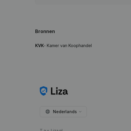
Bronnen
KVK
- Kamer van Koophandel
Nederlands
T.a.v. Liza.nl