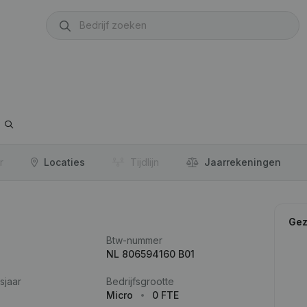
r
Locaties
Tijdlijn
Jaar­rekeningen
Gez
Btw-nummer
NL 806594160 B01
sjaar
Bedrijfsgrootte
Micro
0 FTE