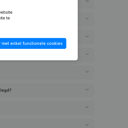
website
ite te
 met enkel functionele cookies
elegd?