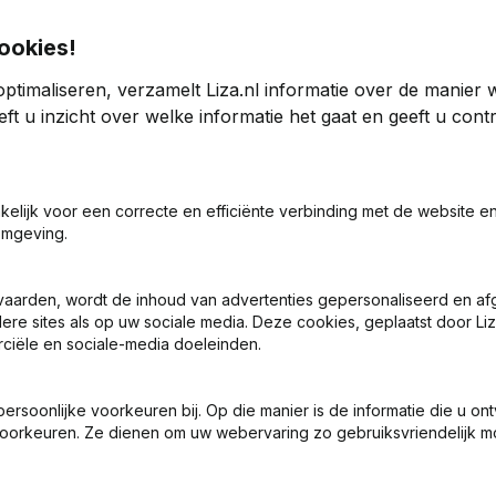
ookies!
ptimaliseren, verzamelt Liza.nl informatie over de manier
ft u inzicht over welke informatie het gaat en geeft u con
5
2024
akelijk voor een correcte en efficiënte verbinding met de website e
omgeving.
3
-1,63%
€
-207.017
-2,44%
€
-
vaarden, wordt de inhoud van advertenties gepersonaliseerd en a
0
0
ere sites als op uw sociale media. Deze cookies, geplaatst door Liz
ciële en sociale-media doeleinden.
soonlijke voorkeuren bij. Op die manier is de informatie die u on
oorkeuren. Ze dienen om uw webervaring zo gebruiksvriendelijk mo