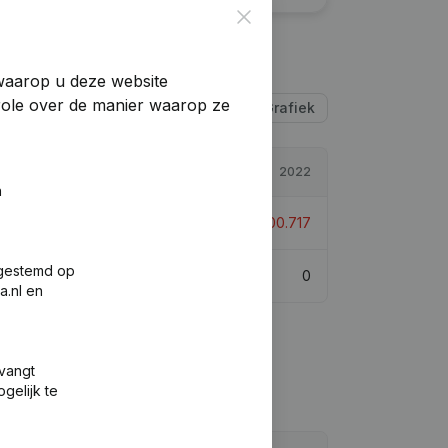
Close
 waarop u deze website
trole over de manier waarop ze
Tabel
Grafiek
2023
2022
n
202.090
-0,68%
€
-200.717
fgestemd op
0
0
a.nl en
tvangt
gelijk te