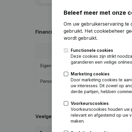
Beleef meer met onze c
Om uw gebruikerservaring te o
gebruikt.
Het cookiebeheer
gee
Financiële gegevens
van Hapla Beheer
wordt gebruikt.
Functionele cookies
202
Deze cookies zijn strikt noodz
garanderen een veilige online
Eigen vermogen
€
-210.39
Marketing cookies
Door marketing cookies te aan
Personeel
uw interesses. Dit zowel op and
derde partijen, hebben commer
Voorkeurscookies
Voorkeurscookies houden uw per
relevant en afgestemd op uw v
Veelgestelde vragen
maken.