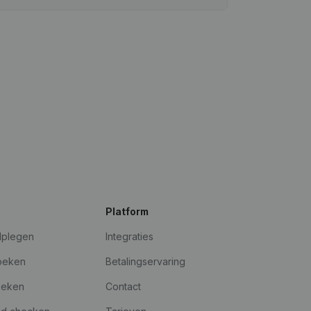
Platform
dplegen
Integraties
oeken
Betalingservaring
oeken
Contact