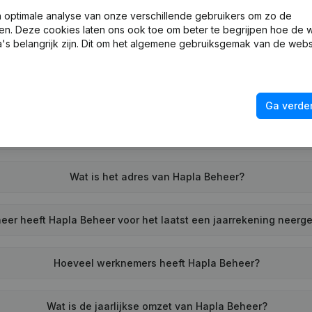
Wat is het KVK-nummer van Hapla Beheer?
optimale analyse van onze verschillende gebruikers om zo de
en. Deze cookies laten ons ook toe om beter te begrijpen hoe de 
's belangrijk zijn. Dit om het algemene gebruiksgemak van de webs
Wat is het btw-nummer van Hapla Beheer?
Wat is het PEPPOL ID van Hapla Beheer?
Ga verder
Wanneer werd Hapla Beheer opgericht?
Wat is het adres van Hapla Beheer?
er heeft Hapla Beheer voor het laatst een jaarrekening neerg
Hoeveel werknemers heeft Hapla Beheer?
Wat is de jaarlijkse omzet van Hapla Beheer?