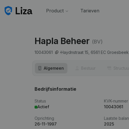
Product
Tarieven
Hapla Beheer
(BV)
10043061
Haydnstraat 15,
6561 EC
Groesbeek
Algemeen
Bestuur
Structuu
Bedrijfsinformatie
Status
KVK-nummer
Actief
10043061
Oprichting
Laatste balan
26-11-1997
2025