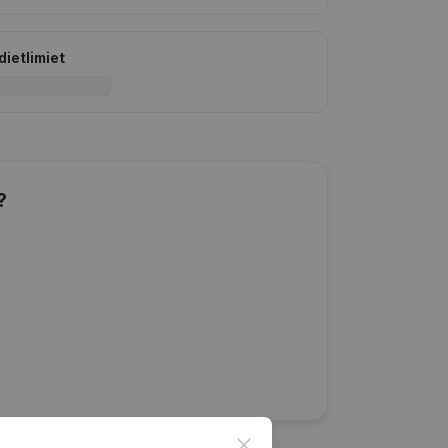
dietlimiet
?
Close