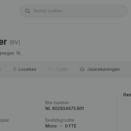
er
(BV)
ijmegen
r
Locaties
Tijdlijn
Jaar­rekeningen
Gez
Btw-nummer
NL 802934675 B01
sjaar
Bedrijfsgrootte
Micro
0 FTE