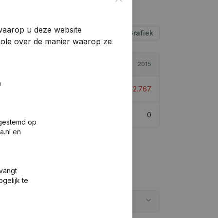
 waarop u deze website
Tabel
Grafiek
trole over de manier waarop ze
2016
2015
n
€
-2.767
0%
€
-2.767
0
0
fgestemd op
a.nl en
tvangt
gelijk te