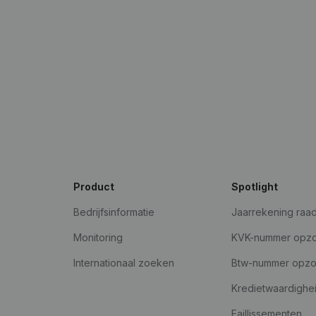
Product
Spotlight
Bedrijfsinformatie
Jaarrekening raa
Monitoring
KVK-nummer opz
Internationaal zoeken
Btw-nummer opz
Kredietwaardighe
Faillissementen