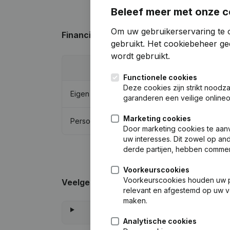
Beleef meer met onze c
Om uw gebruikerservaring te o
Financiële gegevens
van M.L.A.M. Phijff
gebruikt.
Het cookiebeheer
gee
wordt gebruikt.
Functionele cookies
Deze cookies zijn strikt noodz
Eigen vermogen
garanderen een veilige online
Marketing cookies
Personeel
Door marketing cookies te aan
uw interesses. Dit zowel op and
derde partijen, hebben commer
Voorkeurscookies
Voorkeurscookies houden uw per
Veelgestelde vragen
relevant en afgestemd op uw v
maken.
Analytische cookies