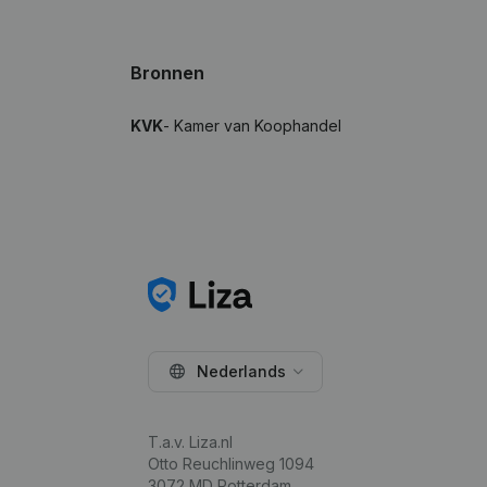
Bronnen
KVK
- Kamer van Koophandel
Nederlands
T.a.v. Liza.nl
Otto Reuchlinweg 1094
3072 MD Rotterdam