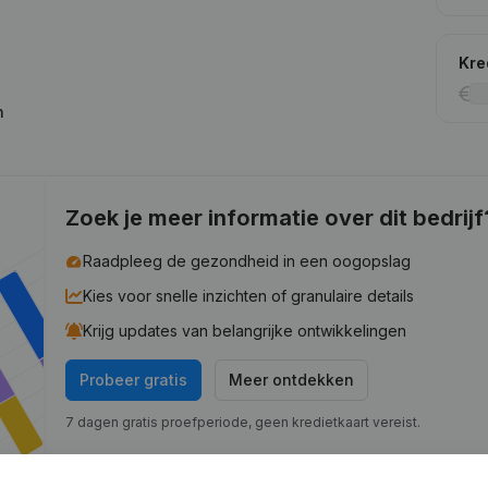
Kre
n
Zoek je meer informatie over dit bedrijf
Raadpleeg de gezondheid in een oogopslag
Kies voor snelle inzichten of granulaire details
Krijg updates van belangrijke ontwikkelingen
Probeer gratis
Meer ontdekken
7 dagen gratis proefperiode, geen kredietkaart vereist.