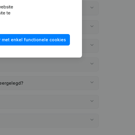
website
ite te
 met enkel functionele cookies
neergelegd?