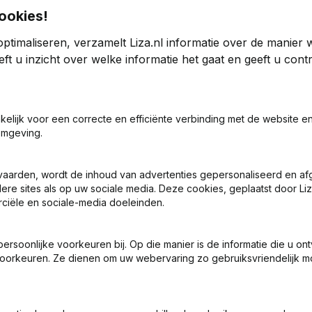
ookies!
ptimaliseren, verzamelt Liza.nl informatie over de manier
er Beheer
ft u inzicht over welke informatie het gaat en geeft u con
2018
2017
akelijk voor een correcte en efficiënte verbinding met de website e
€
-2.767
0%
€
-2.767
0%
omgeving.
0
0
vaarden, wordt de inhoud van advertenties gepersonaliseerd en a
ere sites als op uw sociale media. Deze cookies, geplaatst door Liz
ciële en sociale-media doeleinden.
soonlijke voorkeuren bij. Op die manier is de informatie die u on
oorkeuren. Ze dienen om uw webervaring zo gebruiksvriendelijk mo
Wat is het KVK-nummer van M.L.A.M. Phijffer Beheer?