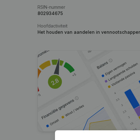
RSIN-nummer
802934675
Hoofdactiviteit
Het houden van aandelen in vennootschappe