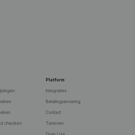
Platform
dplegen
Integraties
oeken
Betalingservaring
oeken
Contact
id checken
Tarieven
Over Liza