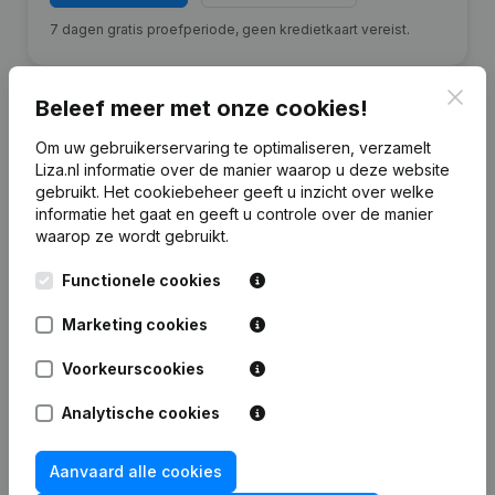
7 dagen gratis proefperiode, geen kredietkaart vereist.
Clos
Beleef meer met onze cookies!
Om uw gebruikerservaring te optimaliseren, verzamelt
Financiële gegevens
Liza.nl informatie over de manier waarop u deze website
van Montalcino
gebruikt.
Het cookiebeheer
geeft u inzicht over welke
informatie het gaat en geeft u controle over de manier
waarop ze wordt gebruikt.
2020
2019
2018
2017
Functionele cookies
Eigen
€
727.859
€
662.776
€
640.120
€
767.482
vermogen
Marketing cookies
Personeel
Voorkeurscookies
0
0
0
0
Analytische cookies
Aanvaard alle cookies