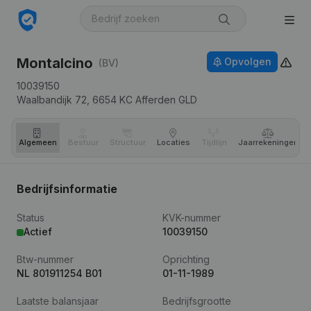
Montalcino
Opvolgen
(BV)
10039150
Waalbandijk 72,
6654 KC
Afferden GLD
Algemeen
Bestuur
Structuur
Locaties
Tijdlijn
Jaar­rekeningen
Bedrijfsinformatie
Status
KVK-nummer
Actief
10039150
Btw-nummer
Oprichting
NL 801911254 B01
01-11-1989
Laatste balansjaar
Bedrijfsgrootte