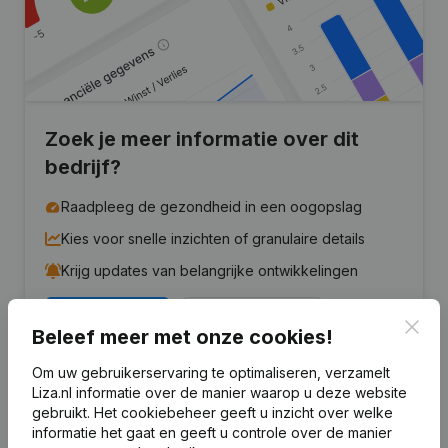
Zoek je meer informatie over dit
bedrijf?
Raadpleeg de gezondheid in een oogopslag
Kies voor snelle inzichten of granulaire details
Krijg updates van belangrijke ontwikkelingen
Probeer gratis
Meer ontdekken
Clos
Beleef meer met onze cookies!
7 dagen gratis proefperiode, geen kredietkaart vereist.
Om uw gebruikerservaring te optimaliseren, verzamelt
Liza.nl informatie over de manier waarop u deze website
gebruikt.
Het cookiebeheer
geeft u inzicht over welke
informatie het gaat en geeft u controle over de manier