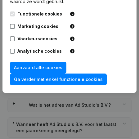
waarop ze wordt gebruikt.
Veelgestelde vragen
Functionele cookies
Marketing cookies
Wat is het KVK-nummer van Ad Studio's B.V.?
Voorkeurscookies
Wat is het btw-nummer van Ad Studio's B.V.?
Analytische cookies
Wat is het PEPPOL ID van Ad Studio's B.V.?
Aanvaard alle cookies
Ga verder met enkel functionele cookies
Wanneer werd Ad Studio's B.V. opgericht?
Wat is het adres van Ad Studio's B.V.?
Wanneer heeft Ad Studio's B.V. voor het laatst
een jaarrekening neergelegd?