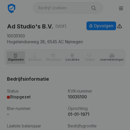
Ad Studio's B.V.
Opvolgen
(VOF)
10035100
Hogelandseweg 38,
6545 AC
Nijmegen
Algemeen
Bestuur
Structuur
Locaties
Tijdlijn
Jaar­rekeningen
Bedrijfsinformatie
Status
KVK-nummer
Stopgezet
10035100
Btw-nummer
Oprichting
-
01-01-1971
Laatste balansjaar
Bedrijfsgrootte