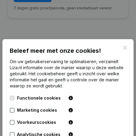
7 dagen gratis proefperiode, geen kredietkaart vereist.
Financiële gegevens
van Wim van
Clos
Beleef meer met onze cookies!
Kempen Holding
Om uw gebruikerservaring te optimaliseren, verzamelt
Liza.nl informatie over de manier waarop u deze website
2024
2023
2022
2021
gebruikt.
Het cookiebeheer
geeft u inzicht over welke
informatie het gaat en geeft u controle over de manier
waarop ze wordt gebruikt.
Eigen
€
21.516
€
22.582
€
26.286
€
27.051
vermogen
Functionele cookies
Personeel
0
0
0
0
Marketing cookies
Voorkeurscookies
Analytische cookies