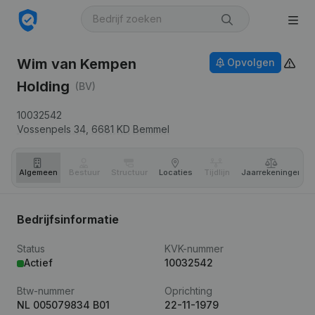
Wim van Kempen
Opvolgen
Holding
(BV)
10032542
Vossenpels 34,
6681 KD
Bemmel
Algemeen
Bestuur
Structuur
Locaties
Tijdlijn
Jaar­rekeningen
Bedrijfsinformatie
Status
KVK-nummer
Actief
10032542
Btw-nummer
Oprichting
NL 005079834 B01
22-11-1979