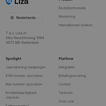
Bedrijfsinformatie
Monitoring
Nederlands
Internationaal zoeken
T.a.v. Liza.nl
Otto Reuchlinweg 1094
3072 MD Rotterdam
Spotlight
Platform
Jaarrekening raadplegen
Integraties
KVK-nummer opzoeken
Betalingservaring
Btw-nummer opzoeken
Contact
Kredietwaardigheid
Tarieven
checken
Over Liza
Faillissementen