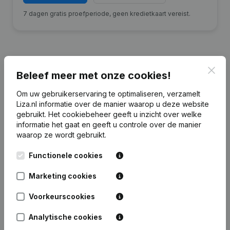
7 dagen gratis proefperiode, geen kredietkaart vereist.
Clos
Beleef meer met onze cookies!
Financiële gegevens
van G. Jansen
Slijk-Ewijk
Om uw gebruikerservaring te optimaliseren, verzamelt
Liza.nl informatie over de manier waarop u deze website
gebruikt.
Het cookiebeheer
geeft u inzicht over welke
2024
2023
2022
2021
informatie het gaat en geeft u controle over de manier
waarop ze wordt gebruikt.
Eigen
€
500.470
€
492.780
€
489.297
€
486.972
vermogen
Functionele cookies
Marketing cookies
Personeel
0
0
0
0
Voorkeurscookies
Analytische cookies