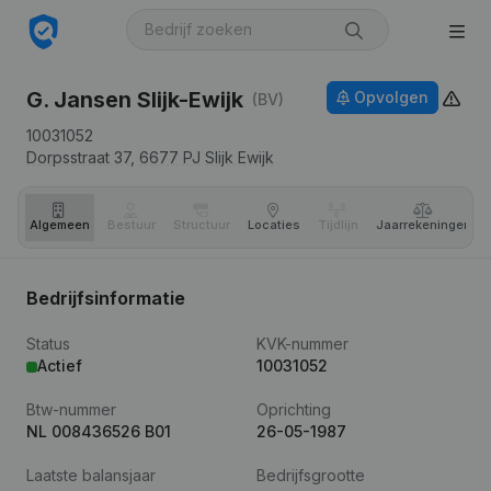
G. Jansen Slijk-Ewijk
Opvolgen
(BV)
10031052
Dorpsstraat 37,
6677 PJ
Slijk Ewijk
Algemeen
Bestuur
Structuur
Locaties
Tijdlijn
Jaar­rekeningen
Bedrijfsinformatie
Status
KVK-nummer
Actief
10031052
Btw-nummer
Oprichting
NL 008436526 B01
26-05-1987
Laatste balansjaar
Bedrijfsgrootte