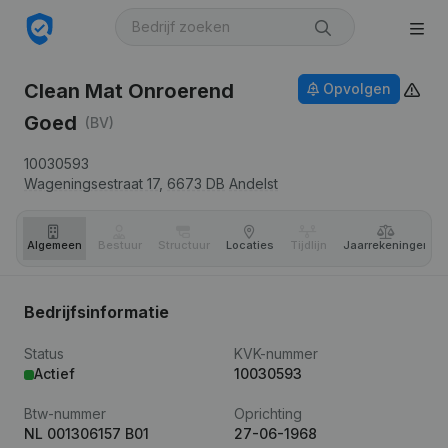
Clean Mat Onroerend
Opvolgen
Goed
(BV)
10030593
Wageningsestraat 17,
6673 DB
Andelst
Algemeen
Bestuur
Structuur
Locaties
Tijdlijn
Jaar­rekeningen
Bedrijfsinformatie
Status
KVK-nummer
Actief
10030593
Btw-nummer
Oprichting
NL 001306157 B01
27-06-1968