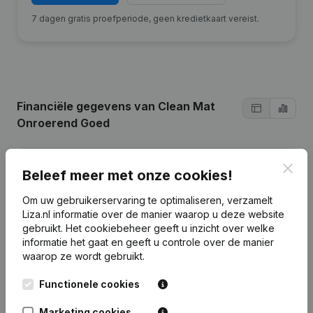
7 dagen gratis proefperiode, geen kredietkaart vereist.
Financiële gegevens
van Clean Mat
Onroerend Goed
2024
2023
2022
Clos
Beleef meer met onze cookies!
Om uw gebruikerservaring te optimaliseren, verzamelt
Winst/Verlies
€
11.016.404
€
11.145.888
€
11.013.088
Liza.nl informatie over de manier waarop u deze website
gebruikt.
Het cookiebeheer
geeft u inzicht over welke
Omzet
€
67.653.767
€
67.215.428
€
61.616.261
informatie het gaat en geeft u controle over de manier
waarop ze wordt gebruikt.
Eigen
€
89.923.025
€
82.321.107
€
72.142.727
vermogen
Functionele cookies
Marketing cookies