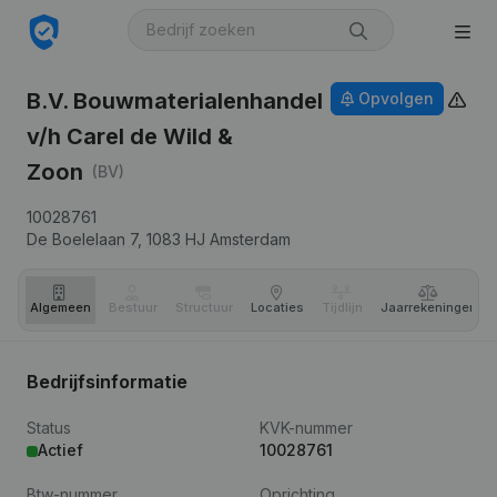
B.V. Bouwmaterialenhandel
Opvolgen
v/h Carel de Wild &
Zoon
(BV)
10028761
De Boelelaan 7,
1083 HJ
Amsterdam
Algemeen
Bestuur
Structuur
Locaties
Tijdlijn
Jaar­rekeningen
Bedrijfsinformatie
Status
KVK-nummer
Actief
10028761
Btw-nummer
Oprichting