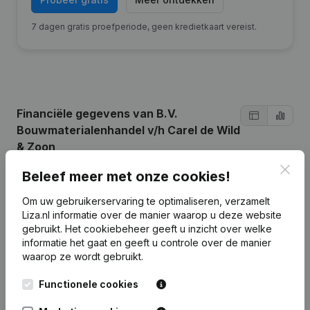
7 dagen gratis proefperiode, geen kredietkaart vereist.
Financiële gegevens
van B.V.
Bouwmaterialenhandel v/h Carel de Wild
& Zoon
Clos
Beleef meer met onze cookies!
2025
2024
2023
2022
Om uw gebruikerservaring te optimaliseren, verzamelt
Liza.nl informatie over de manier waarop u deze website
Eigen
gebruikt.
Het cookiebeheer
€
1.929.211
€
geeft u inzicht over welke
1.919.497
€
704.425
€
676.289
vermogen
informatie het gaat en geeft u controle over de manier
waarop ze wordt gebruikt.
Personeel
0
0
0
0
Functionele cookies