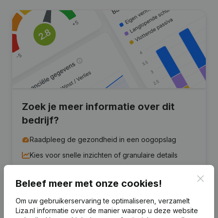
Zoek je meer informatie over dit
bedrijf?
Raadpleeg de gezondheid in een oogopslag
Kies voor snelle inzichten of granulaire details
Krijg updates van belangrijke ontwikkelingen
Clos
Beleef meer met onze cookies!
Probeer gratis
Meer ontdekken
Om uw gebruikerservaring te optimaliseren, verzamelt
Liza.nl informatie over de manier waarop u deze website
7 dagen gratis proefperiode, geen kredietkaart vereist.