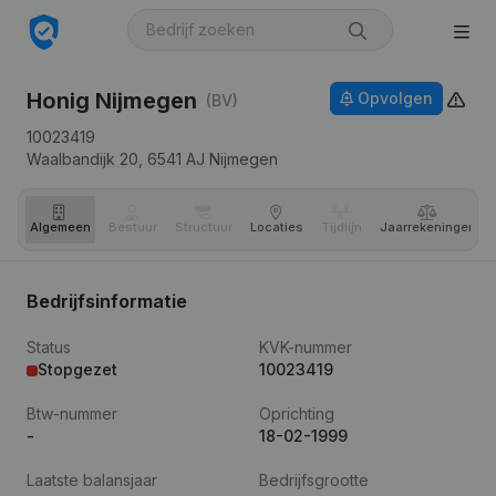
Honig Nijmegen
Opvolgen
(BV)
10023419
Waalbandijk 20,
6541 AJ
Nijmegen
Algemeen
Bestuur
Structuur
Locaties
Tijdlijn
Jaar­rekeningen
Bedrijfsinformatie
Status
KVK-nummer
Stopgezet
10023419
Btw-nummer
Oprichting
-
18-02-1999
Laatste balansjaar
Bedrijfsgrootte