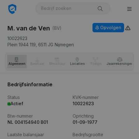
M. van de Ven
Opvolgen
(BV)
10022623
Plein 1944 119,
6511 JG
Nijmegen
Algemeen
Bestuur
Structuur
Locaties
Tijdlijn
Jaar­rekeningen
Bedrijfsinformatie
Status
KVK-nummer
Actief
10022623
Btw-nummer
Oprichting
NL 004154940 B01
01-09-1977
Laatste balansjaar
Bedrijfsgrootte