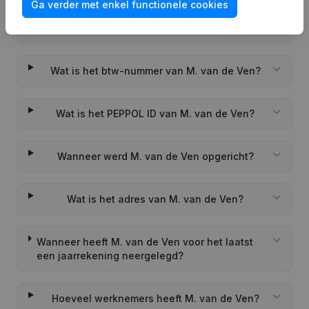
Ga verder met enkel functionele cookies
Wat is het KVK-nummer van M. van de Ven?
Wat is het btw-nummer van M. van de Ven?
Wat is het PEPPOL ID van M. van de Ven?
Wanneer werd M. van de Ven opgericht?
Wat is het adres van M. van de Ven?
Wanneer heeft M. van de Ven voor het laatst
een jaarrekening neergelegd?
Hoeveel werknemers heeft M. van de Ven?