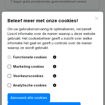
7 dagen gratis proefperiode, geen kredietkaart vereist.
Clos
Beleef meer met onze cookies!
Om uw gebruikerservaring te optimaliseren, verzamelt
Financiële gegevens
van M. van de Ven
Liza.nl informatie over de manier waarop u deze website
gebruikt.
Het cookiebeheer
geeft u inzicht over welke
informatie het gaat en geeft u controle over de manier
2024
2023
2022
2021
waarop ze wordt gebruikt.
Functionele cookies
Eigen
€
150.486
€
132.317
€
78.792
€
-28.247
vermogen
Marketing cookies
Personeel
6
6
5
6
Voorkeurscookies
Analytische cookies
Aanvaard alle cookies
Veelgestelde vragen