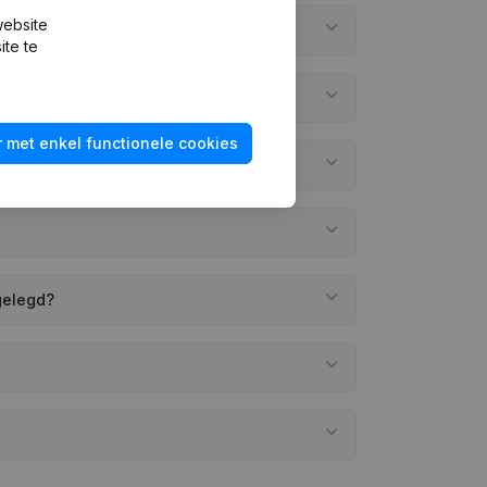
website
ite te
 met enkel functionele cookies
gelegd?