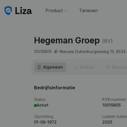
Product
Tarieven
Hegeman Groep
(BV)
10019805
Nieuwe Dukenburgseweg 13,
6534
Algemeen
Bestuur
Structuu
Bedrijfsinformatie
Status
KVK-nummer
Actief
10019805
Oprichting
Laatste balan
01-09-1972
2025