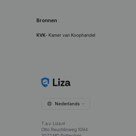
Bronnen
KVK
- Kamer van Koophandel
Nederlands
T.a.v. Liza.nl
Otto Reuchlinweg 1094
3072 MD Rotterdam