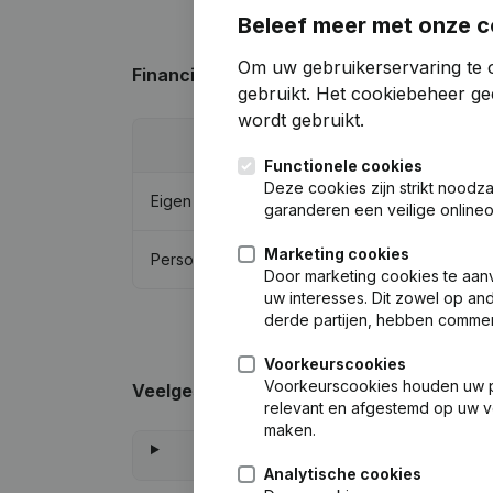
Beleef meer met onze c
Om uw gebruikerservaring te o
Financiële gegevens
van Hegeman Groe
gebruikt.
Het cookiebeheer
gee
wordt gebruikt.
20
Functionele cookies
Deze cookies zijn strikt noodz
Eigen vermogen
€
1.3
garanderen een veilige online
Marketing cookies
Personeel
Door marketing cookies te aan
uw interesses. Dit zowel op and
derde partijen, hebben commer
Voorkeurscookies
Voorkeurscookies houden uw per
Veelgestelde vragen
relevant en afgestemd op uw v
maken.
Analytische cookies