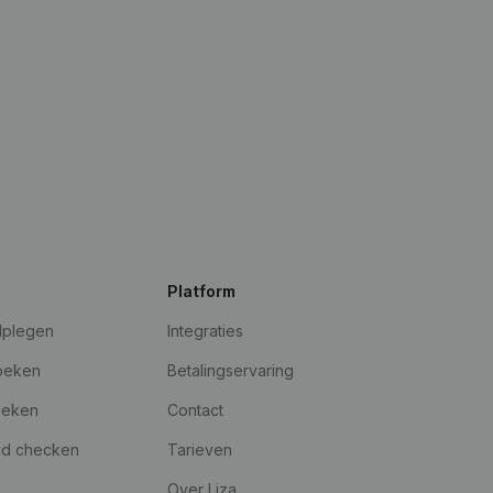
Platform
dplegen
Integraties
oeken
Betalingservaring
oeken
Contact
id checken
Tarieven
Over Liza