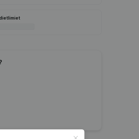
dietlimiet
?
Close