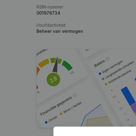
RSIN-nummer
001976734
Hoofdactiviteit
Beheer van vermogen