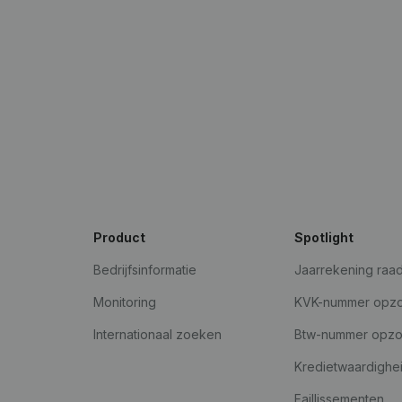
Product
Spotlight
Bedrijfsinformatie
Jaarrekening raa
Monitoring
KVK-nummer opz
Internationaal zoeken
Btw-nummer opz
Kredietwaardighe
Faillissementen