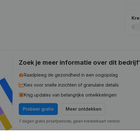
Kre
Zoek je meer informatie over dit bedrijf
Raadpleeg de gezondheid in een oogopslag
Kies voor snelle inzichten of granulaire details
Krijg updates van belangrijke ontwikkelingen
Probeer gratis
Meer ontdekken
7 dagen gratis proefperiode, geen kredietkaart vereist.