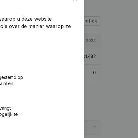
 waarop u deze website
Tabel
Grafiek
trole over de manier waarop ze
2023
2022
n
€
202.490
0,5%
€
201.482
0
0
fgestemd op
a.nl en
tvangt
gelijk te