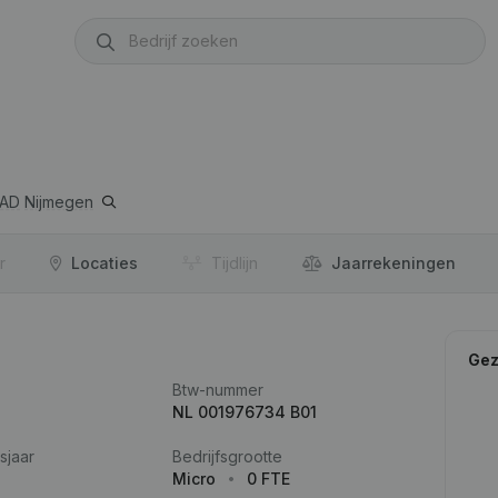
 AD
Nijmegen
r
Locaties
Tijdlijn
Jaar­rekeningen
Gez
Btw-nummer
NL 001976734 B01
sjaar
Bedrijfsgrootte
Micro
0 FTE