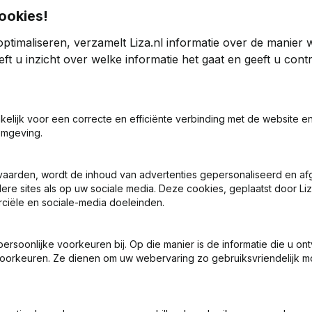
ookies!
ptimaliseren, verzamelt Liza.nl informatie over de manier
p
ft u inzicht over welke informatie het gaat en geeft u con
25
2024
akelijk voor een correcte en efficiënte verbinding met de website e
62
0%
€
1.362
-99,33%
omgeving.
0
0
vaarden, wordt de inhoud van advertenties gepersonaliseerd en a
ere sites als op uw sociale media. Deze cookies, geplaatst door Liz
ciële en sociale-media doeleinden.
soonlijke voorkeuren bij. Op die manier is de informatie die u on
oorkeuren. Ze dienen om uw webervaring zo gebruiksvriendelijk mo
Wat is het KVK-nummer van Hegeman Groep?