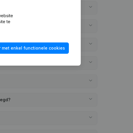
website
ite te
 met enkel functionele cookies
legd?