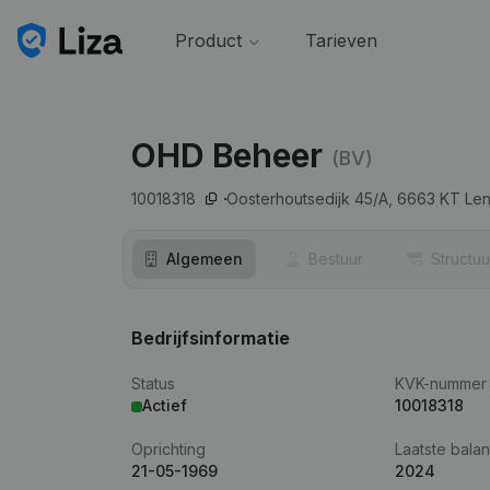
Product
Tarieven
OHD Beheer
(BV)
10018318
Oosterhoutsedijk 45/A,
6663 KT
Len
Algemeen
Bestuur
Structuu
Bedrijfsinformatie
Status
KVK-nummer
Actief
10018318
Oprichting
Laatste balan
21-05-1969
2024