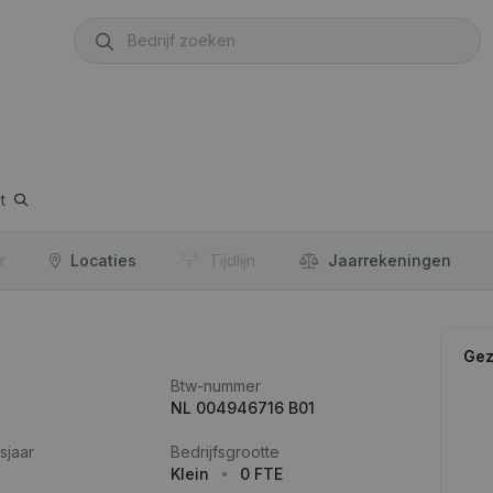
t
r
Locaties
Tijdlijn
Jaar­rekeningen
Gez
Btw-nummer
NL 004946716 B01
sjaar
Bedrijfsgrootte
Klein
0 FTE