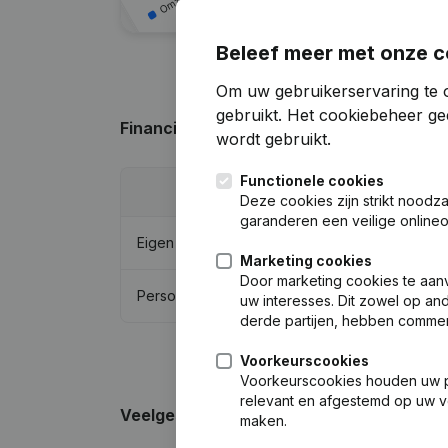
Beleef meer met onze c
Om uw gebruikerservaring te o
gebruikt.
Het cookiebeheer
gee
Financiële gegevens
van OHD Beheer
wordt gebruikt.
Functionele cookies
202
Deze cookies zijn strikt noodz
garanderen een veilige online
Eigen vermogen
€
301.29
Marketing cookies
Door marketing cookies te aan
Personeel
uw interesses. Dit zowel op and
derde partijen, hebben commer
Voorkeurscookies
Voorkeurscookies houden uw per
relevant en afgestemd op uw v
Veelgestelde vragen
maken.