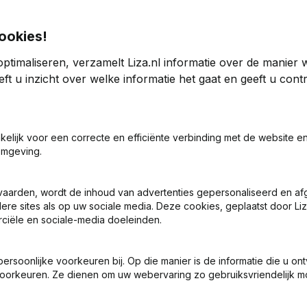
ookies!
ptimaliseren, verzamelt Liza.nl informatie over de manier
ft u inzicht over welke informatie het gaat en geeft u con
4
2023
akelijk voor een correcte en efficiënte verbinding met de website e
omgeving.
5
17,19%
€
257.107
27,07%
€
vaarden, wordt de inhoud van advertenties gepersonaliseerd en a
0
0
ere sites als op uw sociale media. Deze cookies, geplaatst door Liz
ciële en sociale-media doeleinden.
soonlijke voorkeuren bij. Op die manier is de informatie die u on
oorkeuren. Ze dienen om uw webervaring zo gebruiksvriendelijk mo