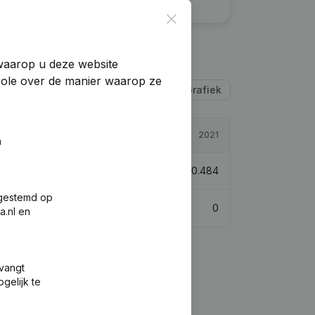
Close
 waarop u deze website
trole over de manier waarop ze
Tabel
Grafiek
2022
2021
n
202.333
26,08%
€
160.484
fgestemd op
0
0
a.nl en
tvangt
gelijk te