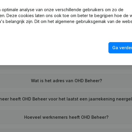
Wat is het KVK-nummer van OHD Beheer?
optimale analyse van onze verschillende gebruikers om zo de
en. Deze cookies laten ons ook toe om beter te begrijpen hoe de 
's belangrijk zijn. Dit om het algemene gebruiksgemak van de webs
Wat is het btw-nummer van OHD Beheer?
Wat is het PEPPOL ID van OHD Beheer?
Ga verder
Wanneer werd OHD Beheer opgericht?
Wat is het adres van OHD Beheer?
eer heeft OHD Beheer voor het laatst een jaarrekening neerge
Hoeveel werknemers heeft OHD Beheer?