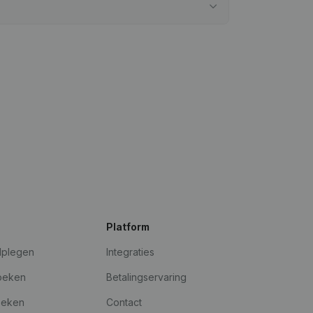
Platform
dplegen
Integraties
oeken
Betalingservaring
oeken
Contact