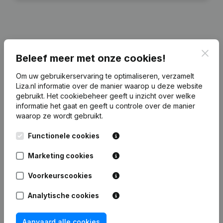
Financiële gegevens
van Van Leeuwen
Clos
Beleef meer met onze cookies!
Puiflijk
Om uw gebruikerservaring te optimaliseren, verzamelt
Liza.nl informatie over de manier waarop u deze website
2024
2023
2022
gebruikt.
Het cookiebeheer
geeft u inzicht over welke
informatie het gaat en geeft u controle over de manier
Eigen
waarop ze wordt gebruikt.
€
4.628.356
€
4.251.690
€
2.986.851
€
2.019
vermogen
Functionele cookies
Personeel
0
0
0
Marketing cookies
Voorkeurscookies
Analytische cookies
Veelgestelde vragen
Aanvaard alle cookies