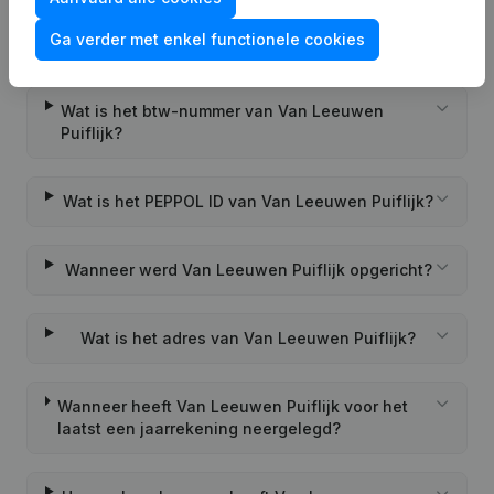
Wat is het KVK-nummer van Van Leeuwen
Ga verder met enkel functionele cookies
Puiflijk?
Wat is het btw-nummer van Van Leeuwen
Puiflijk?
Wat is het PEPPOL ID van Van Leeuwen Puiflijk?
Wanneer werd Van Leeuwen Puiflijk opgericht?
Wat is het adres van Van Leeuwen Puiflijk?
Wanneer heeft Van Leeuwen Puiflijk voor het
laatst een jaarrekening neergelegd?