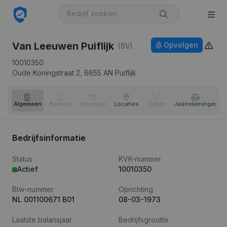
Van Leeuwen Puiflijk
Opvolgen
(BV)
10010350
Oude Koningstraat 2,
6655 AN
Puiflijk
Algemeen
Bestuur
Structuur
Locaties
Tijdlijn
Jaar­rekeningen
Bedrijfsinformatie
Status
KVK-nummer
Actief
10010350
Btw-nummer
Oprichting
NL 001100671 B01
08-03-1973
Laatste balansjaar
Bedrijfsgrootte