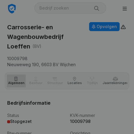
Carrosserie- en
Opvolgen
Wagenbouwbedrijf
Loeffen
(BV)
10009798
Nieuweweg 190,
6603 BV
Wijchen
Algemeen
Bestuur
Structuur
Locaties
Tijdlijn
Jaar­rekeningen
Bedrijfsinformatie
Status
KVK-nummer
Stopgezet
10009798
Btw-nummer
Oprichting