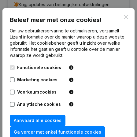
Krijg updates van belangrijke ontwikkelingen
Clos
Probeer gratis
Meer ontdekken
Beleef meer met onze cookies!
7 dagen gratis proefperiode, geen kredietkaart vereist.
Om uw gebruikerservaring te optimaliseren, verzamelt
Liza.nl informatie over de manier waarop u deze website
gebruikt.
Het cookiebeheer
geeft u inzicht over welke
informatie het gaat en geeft u controle over de manier
waarop ze wordt gebruikt.
Functionele cookies
Veelgestelde vragen
Marketing cookies
Wat is het KVK-nummer van Carrosserie- en
Voorkeurscookies
Wagenbouwbedrijf Loeffen?
Analytische cookies
Wat is het btw-nummer van Carrosserie- en
Wagenbouwbedrijf Loeffen?
Aanvaard alle cookies
Ga verder met enkel functionele cookies
Wat is het PEPPOL ID van Carrosserie- en