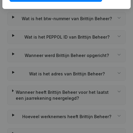
Wat is het KVK-nummer van Brittijn Beheer?
Wat is het btw-nummer van Brittijn Beheer?
Wat is het PEPPOL ID van Brittijn Beheer?
Wanneer werd Brittijn Beheer opgericht?
Wat is het adres van Brittijn Beheer?
Wanneer heeft Brittijn Beheer voor het laatst
een jaarrekening neergelegd?
Hoeveel werknemers heeft Brittijn Beheer?