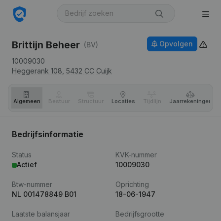
Brittijn Beheer
Opvolgen
(BV)
10009030
Heggerank 108,
5432 CC
Cuijk
Algemeen
Bestuur
Structuur
Locaties
Tijdlijn
Jaar­rekeningen
Bedrijfsinformatie
Status
KVK-nummer
Actief
10009030
Btw-nummer
Oprichting
NL 001478849 B01
18-06-1947
Laatste balansjaar
Bedrijfsgrootte