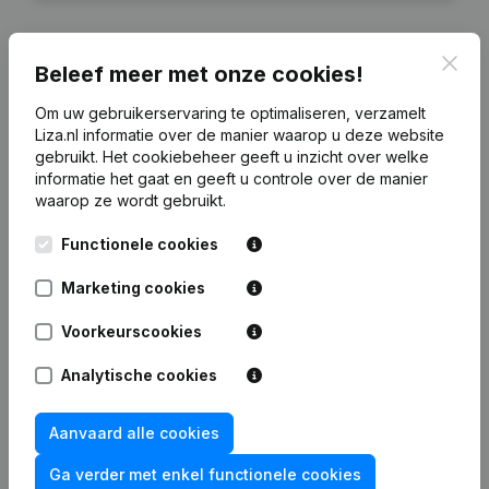
Clos
Beleef meer met onze cookies!
Financiële gegevens
van Brittijn Beheer
Om uw gebruikerservaring te optimaliseren, verzamelt
Liza.nl informatie over de manier waarop u deze website
gebruikt.
Het cookiebeheer
geeft u inzicht over welke
2025
2024
2023
2022
informatie het gaat en geeft u controle over de manier
waarop ze wordt gebruikt.
Eigen
€
64.503
€
56.143
€
38.115
€
22.045
Functionele cookies
vermogen
Marketing cookies
Personeel
0
0
0
0
Voorkeurscookies
Analytische cookies
Veelgestelde vragen
Aanvaard alle cookies
Ga verder met enkel functionele cookies