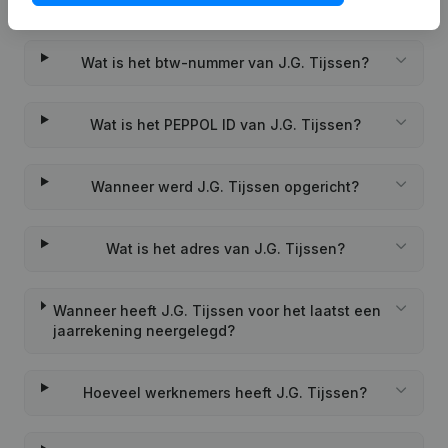
Wat is het KVK-nummer van J.G. Tijssen?
Wat is het btw-nummer van J.G. Tijssen?
Wat is het PEPPOL ID van J.G. Tijssen?
Wanneer werd J.G. Tijssen opgericht?
Wat is het adres van J.G. Tijssen?
Wanneer heeft J.G. Tijssen voor het laatst een
jaarrekening neergelegd?
Hoeveel werknemers heeft J.G. Tijssen?