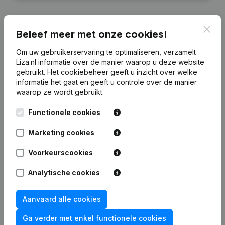
Clos
Beleef meer met onze cookies!
Financiële gegevens
van J.G. Tijssen
Om uw gebruikerservaring te optimaliseren, verzamelt
Liza.nl informatie over de manier waarop u deze website
gebruikt.
Het cookiebeheer
geeft u inzicht over welke
2020
2019
2018
2016
informatie het gaat en geeft u controle over de manier
waarop ze wordt gebruikt.
Eigen
€
-511.017
€
-186.081
€
-199.540
€
-247.388
Functionele cookies
vermogen
Marketing cookies
Personeel
0
0
0
0
Voorkeurscookies
Analytische cookies
Veelgestelde vragen
Aanvaard alle cookies
Ga verder met enkel functionele cookies