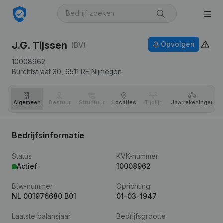
J.G. Tijssen
Opvolgen
(BV)
10008962
Burchtstraat 30,
6511 RE
Nijmegen
Algemeen
Bestuur
Structuur
Locaties
Tijdlijn
Jaar­rekeningen
Bedrijfsinformatie
Status
KVK-nummer
Actief
10008962
Btw-nummer
Oprichting
NL 001976680 B01
01-03-1947
Laatste balansjaar
Bedrijfsgrootte