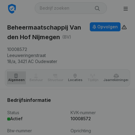
Beheermaatschappij Van
Opvolgen
den Hof Nijmegen
(BV)
10008572
Leeuweringerstraat
18/a,
3421 AC
Oudewater
Algemeen
Bestuur
Structuur
Locaties
Tijdlijn
Jaar­rekeningen
Bedrijfsinformatie
Status
KVK-nummer
Actief
10008572
Btw-nummer
Oprichting