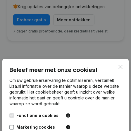
Krijg updates van belangrijke ontwikkelingen
Probeer gratis
Meer ontdekken
7 dagen gratis proefperiode, geen kredietkaart vereist.
Clos
Financiële gegevens
van
Beleef meer met onze cookies!
Beheermaatschappij Van den Hof
Om uw gebruikerservaring te optimaliseren, verzamelt
Nijmegen
Liza.nl informatie over de manier waarop u deze website
gebruikt.
Het cookiebeheer
geeft u inzicht over welke
informatie het gaat en geeft u controle over de manier
2023
2022
2021
20
waarop ze wordt gebruikt.
Eigen
Functionele cookies
€
772.896
€
1.593.806
€
1.847.833
€
1.732.
vermogen
Marketing cookies