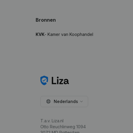
Bronnen
KVK
- Kamer van Koophandel
Nederlands
T.a.v. Liza.nl
Otto Reuchlinweg 1094
3072 MD Rotterdam