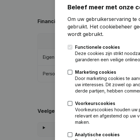
Beleef meer met onze c
Om uw gebruikerservaring te o
Financiële gegevens
van B.V. Aannemersb
gebruikt.
Het cookiebeheer
gee
wordt gebruikt.
202
Functionele cookies
Deze cookies zijn strikt noodz
Eigen vermogen
€
159.9
garanderen een veilige online
Marketing cookies
Personeel
Door marketing cookies te aan
uw interesses. Dit zowel op and
derde partijen, hebben commer
Voorkeurscookies
Voorkeurscookies houden uw per
Veelgestelde vragen
relevant en afgestemd op uw v
maken.
Analytische cookies