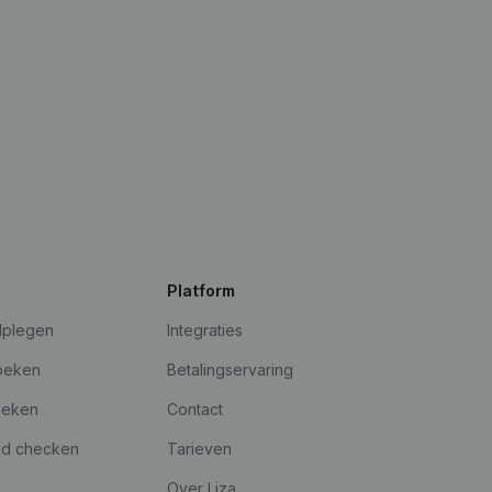
Platform
dplegen
Integraties
oeken
Betalingservaring
oeken
Contact
id checken
Tarieven
Over Liza