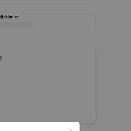
dietlimiet
?
Close