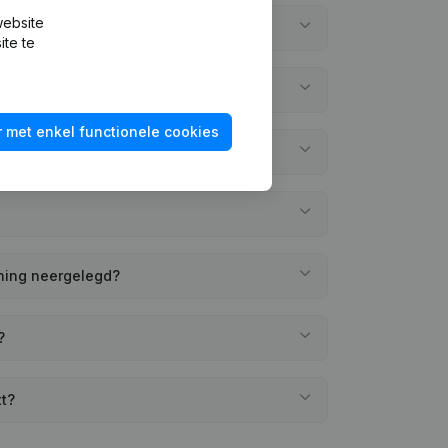
website
?
ite te
 met enkel functionele cookies
ening neergelegd?
?
tt?