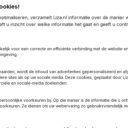
ookies!
ptimaliseren, verzamelt Liza.nl informatie over de manier
edrijf Albert de Witt
ft u inzicht over welke informatie het gaat en geeft u con
5
2024
akelijk voor een correcte en efficiënte verbinding met de website e
40
33,19%
€
120.085
50,66%
omgeving.
9
9
vaarden, wordt de inhoud van advertenties gepersonaliseerd en a
ere sites als op uw sociale media. Deze cookies, geplaatst door Liz
ciële en sociale-media doeleinden.
soonlijke voorkeuren bij. Op die manier is de informatie die u on
oorkeuren. Ze dienen om uw webervaring zo gebruiksvriendelijk mo
Wat is het KVK-nummer van B.V. Aannemersbedrijf Albert de Wit