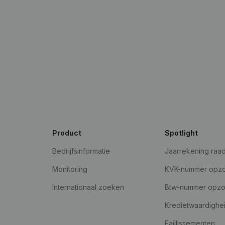
Product
Spotlight
Bedrijfsinformatie
Jaarrekening raa
Monitoring
KVK-nummer opz
Internationaal zoeken
Btw-nummer opz
Kredietwaardighe
Faillissementen