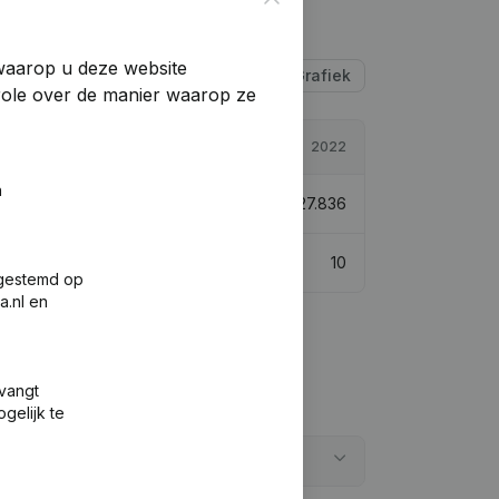
 waarop u deze website
Tabel
Grafiek
trole over de manier waarop ze
2023
2022
n
€
79.705
186,34%
€
27.836
9
10
fgestemd op
a.nl en
tvangt
gelijk te
t?