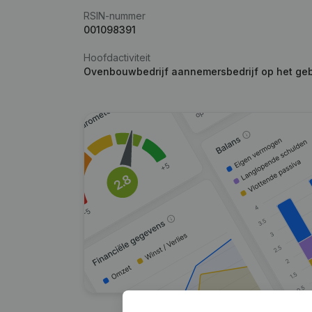
RSIN-nummer
001098391
Hoofdactiviteit
Ovenbouwbedrijf aannemersbedrijf op het gebi