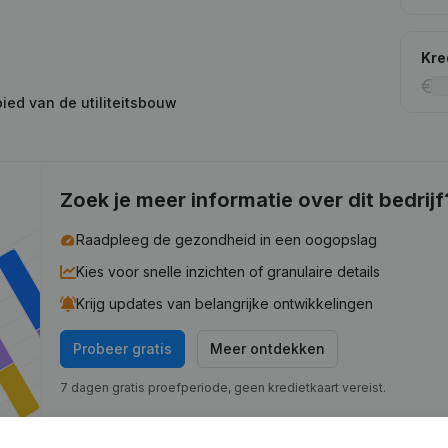
Kre
ed van de utiliteitsbouw
Zoek je meer informatie over dit bedrijf
Raadpleeg de gezondheid in een oogopslag
Kies voor snelle inzichten of granulaire details
Krijg updates van belangrijke ontwikkelingen
Probeer gratis
Meer ontdekken
7 dagen gratis proefperiode, geen kredietkaart vereist.