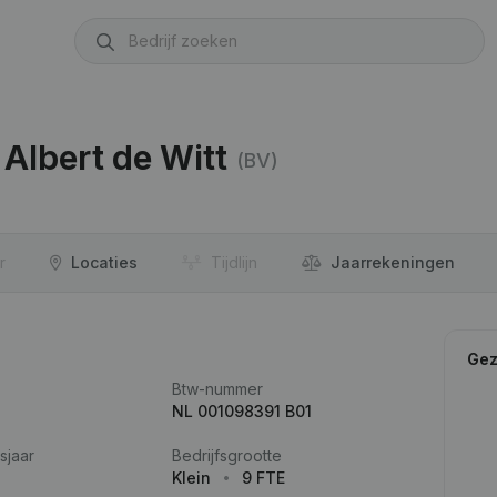
Albert de Witt
(BV)
r
Locaties
Tijdlijn
Jaar­rekeningen
Gez
Btw-nummer
NL 001098391 B01
sjaar
Bedrijfsgrootte
Klein
9 FTE