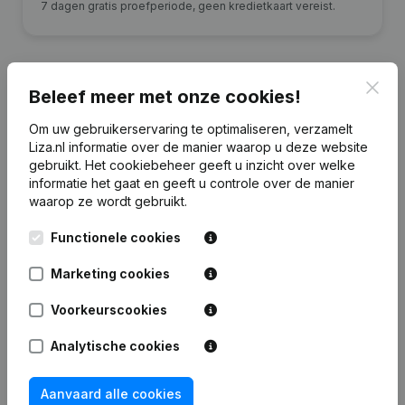
7 dagen gratis proefperiode, geen kredietkaart vereist.
Clos
Beleef meer met onze cookies!
Financiële gegevens
van Kersten-
Om uw gebruikerservaring te optimaliseren, verzamelt
Janssen
Liza.nl informatie over de manier waarop u deze website
gebruikt.
Het cookiebeheer
geeft u inzicht over welke
informatie het gaat en geeft u controle over de manier
2023
2022
2021
20
waarop ze wordt gebruikt.
Functionele cookies
Eigen
€
1.292.061
€
1.305.576
€
1.321.319
€
1.330.0
vermogen
Marketing cookies
Personeel
0
0
0
Voorkeurscookies
Analytische cookies
Aanvaard alle cookies