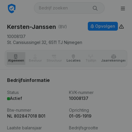
Kersten-Janssen
Opvolgen
(BV)
10008137
St. Canisiussingel 32,
6511 TJ
Nijmegen
Algemeen
Bestuur
Structuur
Locaties
Tijdlijn
Jaar­rekeningen
Bedrijfsinformatie
Status
KVK-nummer
Actief
10008137
Btw-nummer
Oprichting
NL 802847018 B01
01-05-1919
Laatste balansjaar
Bedrijfsgrootte