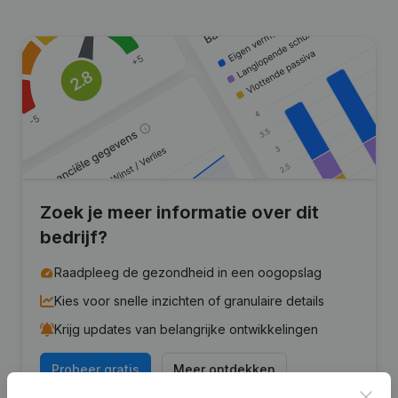
Zoek je meer informatie over dit
bedrijf?
Raadpleeg de gezondheid in een oogopslag
Kies voor snelle inzichten of granulaire details
Krijg updates van belangrijke ontwikkelingen
Probeer gratis
Meer ontdekken
Clos