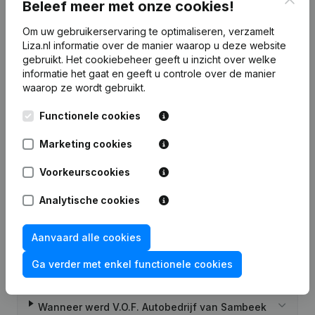
Beleef meer met onze cookies!
7 dagen gratis proefperiode, geen kredietkaart vereist.
Om uw gebruikerservaring te optimaliseren, verzamelt
Liza.nl informatie over de manier waarop u deze website
gebruikt.
Het cookiebeheer
geeft u inzicht over welke
informatie het gaat en geeft u controle over de manier
waarop ze wordt gebruikt.
Veelgestelde vragen
Functionele cookies
Wat is het KVK-nummer van V.O.F. Autobedrijf
Marketing cookies
van Sambeek?
Voorkeurscookies
Wat is het btw-nummer van V.O.F. Autobedrijf
Analytische cookies
van Sambeek?
Aanvaard alle cookies
Wat is het PEPPOL ID van V.O.F. Autobedrijf van
Sambeek?
Ga verder met enkel functionele cookies
Wanneer werd V.O.F. Autobedrijf van Sambeek