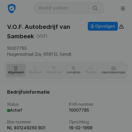
V.O.F. Autobedrijf van
Opvolgen
Sambeek
(VOF)
10007785
Huigensstraat 2/a,
6691 EL
Gendt
Algemeen
Bestuur
Structuur
Locaties
Tijdlijn
Jaar­rekeningen
Bedrijfsinformatie
Status
KVK-nummer
Actief
10007785
Btw-nummer
Oprichting
NL 801249260 B01
16-02-1998