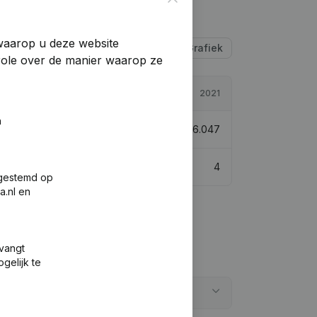
 waarop u deze website
Tabel
Grafiek
trole over de manier waarop ze
2022
2021
n
618.183
-61,27%
€
1.596.047
4
4
fgestemd op
a.nl en
tvangt
gelijk te
hali"?