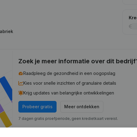
Kre
abriek
Zoek je meer informatie over dit bedrijf
Raadpleeg de gezondheid in een oogopslag
Kies voor snelle inzichten of granulaire details
Krijg updates van belangrijke ontwikkelingen
Probeer gratis
Meer ontdekken
7 dagen gratis proefperiode, geen kredietkaart vereist.