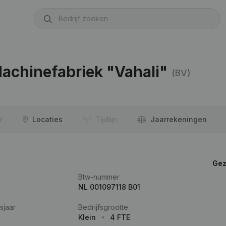
achinefabriek "Vahali"
(BV)
r
Locaties
Tijdlijn
Jaar­rekeningen
Gez
Btw-nummer
NL 001097118 B01
sjaar
Bedrijfsgrootte
Klein
4 FTE