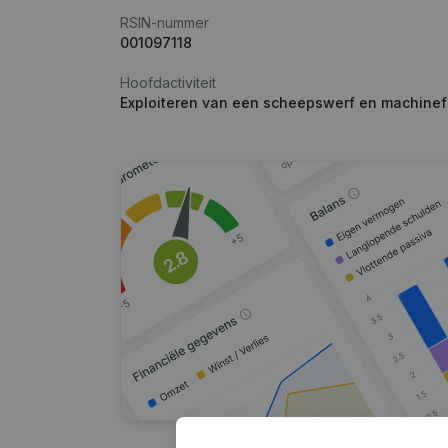
RSIN-nummer
001097118
Hoofdactiviteit
Exploiteren van een scheepswerf en machinef