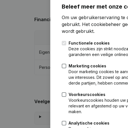
Beleef meer met onze c
Om uw gebruikerservaring te o
Financiële gegevens
van B.V. Scheepswe
gebruikt.
Het cookiebeheer
gee
wordt gebruikt.
20
Functionele cookies
Deze cookies zijn strikt noodz
Eigen vermogen
€
1.979.2
garanderen een veilige online
Marketing cookies
Personeel
Door marketing cookies te aan
uw interesses. Dit zowel op and
derde partijen, hebben commer
Voorkeurscookies
Voorkeurscookies houden uw per
Veelgestelde vragen
relevant en afgestemd op uw v
maken.
Wat i
Analytische cookies