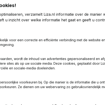
ookies!
ptimaliseren, verzamelt Liza.nl informatie over de manier
rf en Machinefabriek "Vahali"
ft u inzicht over welke informatie het gaat en geeft u con
24
2023
akelijk voor een correcte en efficiënte verbinding met de website e
54
70,18%
€
1.163.013
88,13%
€
omgeving.
4
4
vaarden, wordt de inhoud van advertenties gepersonaliseerd en a
ere sites als op uw sociale media. Deze cookies, geplaatst door Liz
ciële en sociale-media doeleinden.
soonlijke voorkeuren bij. Op die manier is de informatie die u on
oorkeuren. Ze dienen om uw webervaring zo gebruiksvriendelijk mo
s het KVK-nummer van B.V. Scheepswerf en Machinefabriek "Va