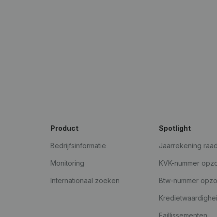
Product
Spotlight
Bedrijfsinformatie
Jaarrekening raa
Monitoring
KVK-nummer opz
Internationaal zoeken
Btw-nummer opz
Kredietwaardighe
Faillissementen