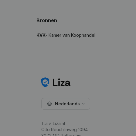
Bronnen
KVK
- Kamer van Koophandel
Nederlands
T.a.v. Liza.nl
Otto Reuchlinweg 1094
3072 MD Rotterdam