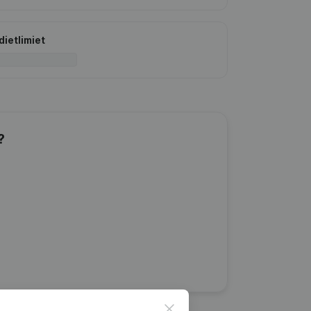
dietlimiet
?
Close