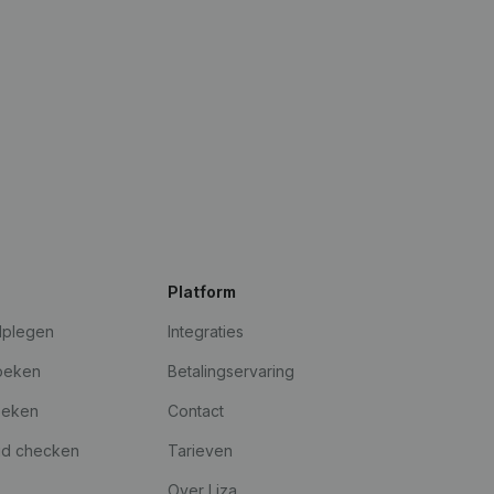
Platform
dplegen
Integraties
oeken
Betalingservaring
oeken
Contact
id checken
Tarieven
Over Liza