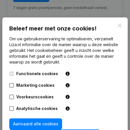
7 dagen gratis proefperiode, geen kredietkaart vereist.
Clos
Beleef meer met onze cookies!
Om uw gebruikerservaring te optimaliseren, verzamelt
Financiële gegevens
Liza.nl informatie over de manier waarop u deze website
van KH Vastgoed
gebruikt.
Het cookiebeheer
geeft u inzicht over welke
informatie het gaat en geeft u controle over de manier
waarop ze wordt gebruikt.
2025
2024
2023
202
Functionele cookies
Eigen
€
1.881.405
€
1.971.912
€
1.592.047
€
731.87
vermogen
Marketing cookies
Personeel
Voorkeurscookies
0
0
0
Analytische cookies
Aanvaard alle cookies