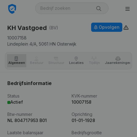
KH Vastgoed
Opvolgen
(BV)
10007158
Lindeplein 4/A,
5061 HN
Oisterwijk
Algemeen
Bestuur
Structuur
Locaties
Tijdlijn
Jaar­rekeningen
Bedrijfsinformatie
Status
KVK-nummer
Actief
10007158
Btw-nummer
Oprichting
NL 804717953 B01
01-01-1928
Laatste balansjaar
Bedrijfsgrootte