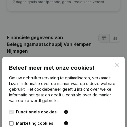
7 dagen gratis proefperiode, geen kredietkaart vereist.
Financiële gegevens
van
Beleggingsmaatschappij Van Kempen
Nijmegen
Clos
Beleef meer met onze cookies!
2024
2023
2022
2021
Om uw gebruikerservaring te optimaliseren, verzamelt
Eigen
Liza.nl informatie over de manier waarop u deze website
€
847.759
€
832.493
€
818.048
€
802.711
vermogen
gebruikt.
Het cookiebeheer
geeft u inzicht over welke
informatie het gaat en geeft u controle over de manier
waarop ze wordt gebruikt.
Personeel
0
0
0
0
Functionele cookies
Marketing cookies