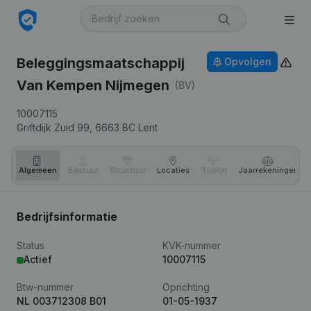
Beleggingsmaatschappij
Opvolgen
Van Kempen Nijmegen
(BV)
10007115
Griftdijk Zuid 99,
6663 BC
Lent
Algemeen
Bestuur
Structuur
Locaties
Tijdlijn
Jaar­rekeningen
Bedrijfsinformatie
Status
KVK-nummer
Actief
10007115
Btw-nummer
Oprichting
NL 003712308 B01
01-05-1937