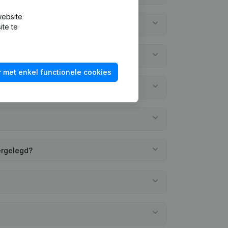
website
ite te
 met enkel functionele cookies
ergelegd?