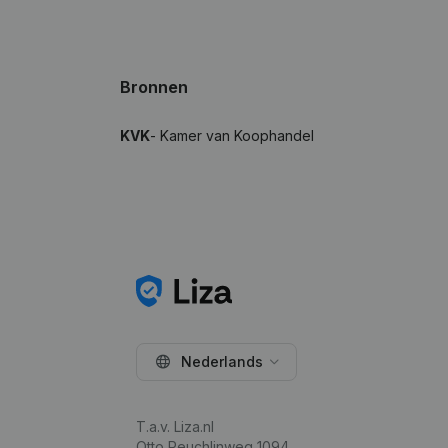
Bronnen
KVK
- Kamer van Koophandel
Nederlands
T.a.v. Liza.nl
Otto Reuchlinweg 1094