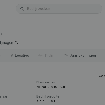
)
Nijmegen
r
Locaties
Tijdlijn
Jaar­rekeningen
Gez
Btw-nummer
NL 801207101 B01
sjaar
Bedrijfsgrootte
Klein
0 FTE