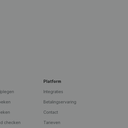
Platform
dplegen
Integraties
oeken
Betalingservaring
oeken
Contact
id checken
Tarieven