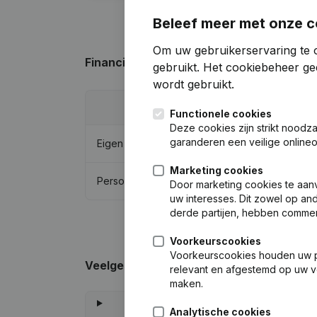
Beleef meer met onze c
Om uw gebruikerservaring te o
Financiële gegevens
van Van Dekken Hol
gebruikt.
Het cookiebeheer
gee
wordt gebruikt.
202
Functionele cookies
Deze cookies zijn strikt noodz
garanderen een veilige online
Eigen vermogen
€
667.14
Marketing cookies
Personeel
Door marketing cookies te aan
uw interesses. Dit zowel op and
derde partijen, hebben commer
Voorkeurscookies
Voorkeurscookies houden uw per
Veelgestelde vragen
relevant en afgestemd op uw v
maken.
Analytische cookies