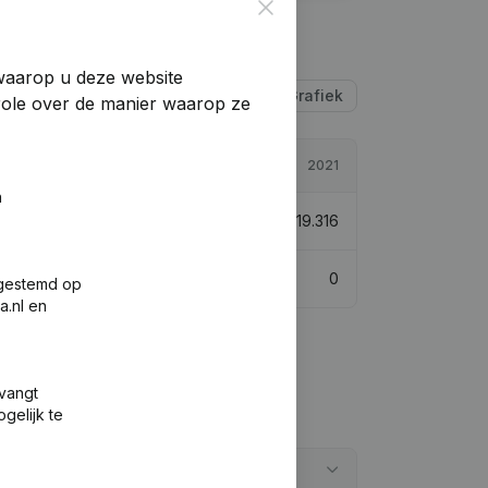
Close
 waarop u deze website
Tabel
Grafiek
trole over de manier waarop ze
2022
2021
n
€
913.642
-0,62%
€
919.316
0
0
fgestemd op
a.nl en
tvangt
gelijk te