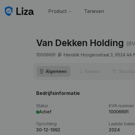
Product
Tarieven
Van Dekken Holding
(BV
10006691
Hendrik Hoogersstraat 3,
6524 AA
Algemeen
Bestuur
Structuu
Bedrijfsinformatie
Status
KVK-nummer
Actief
10006691
Oprichting
Laatste balan
30-12-1992
2024