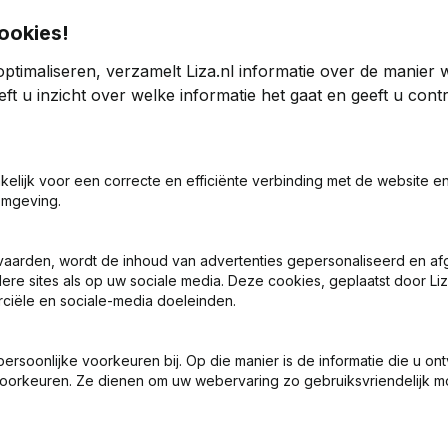
ookies!
ptimaliseren, verzamelt Liza.nl informatie over de manier
ding
ft u inzicht over welke informatie het gaat en geeft u con
4
2023
akelijk voor een correcte en efficiënte verbinding met de website e
omgeving.
9
-18,85%
€
822.138
-10,02%
0
0
vaarden, wordt de inhoud van advertenties gepersonaliseerd en a
ere sites als op uw sociale media. Deze cookies, geplaatst door Liz
ciële en sociale-media doeleinden.
soonlijke voorkeuren bij. Op die manier is de informatie die u on
oorkeuren. Ze dienen om uw webervaring zo gebruiksvriendelijk mo
Wat is het KVK-nummer van Van Dekken Holding?