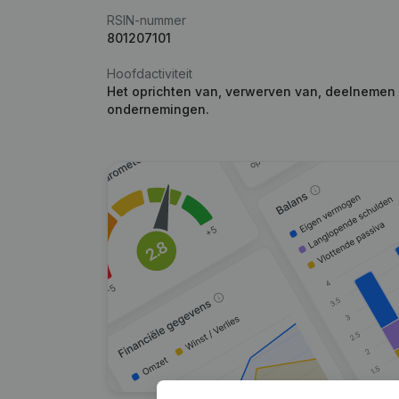
RSIN-nummer
801207101
Hoofdactiviteit
Het oprichten van, verwerven van, deelneme
ondernemingen.