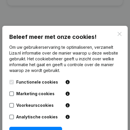
Financiële gegevens
van A.F.A. Toonen
Clos
Beleef meer met onze cookies!
Beheer
Om uw gebruikerservaring te optimaliseren, verzamelt
Liza.nl informatie over de manier waarop u deze website
2025
2023
2022
2021
gebruikt.
Het cookiebeheer
geeft u inzicht over welke
informatie het gaat en geeft u controle over de manier
waarop ze wordt gebruikt.
Eigen
€
933.778
€
922.585
€
921.751
€
921.925
vermogen
Functionele cookies
Personeel
0
0
0
0
Marketing cookies
Voorkeurscookies
Analytische cookies
Veelgestelde vragen