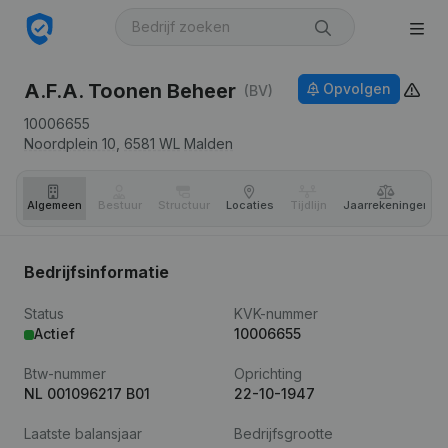
A.F.A. Toonen Beheer
Opvolgen
(BV)
10006655
Noordplein 10,
6581 WL
Malden
Algemeen
Bestuur
Structuur
Locaties
Tijdlijn
Jaar­rekeningen
Bedrijfsinformatie
Status
KVK-nummer
Actief
10006655
Btw-nummer
Oprichting
NL 001096217 B01
22-10-1947
Laatste balansjaar
Bedrijfsgrootte