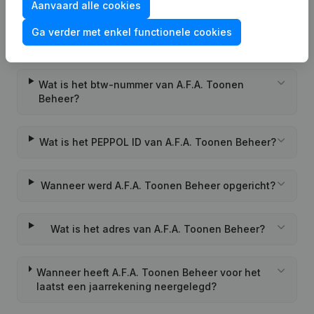
Aanvaard alle cookies
Wat is het KVK-nummer van A.F.A. Toonen
Ga verder met enkel functionele cookies
Beheer?
Wat is het btw-nummer van A.F.A. Toonen
Beheer?
Wat is het PEPPOL ID van A.F.A. Toonen Beheer?
Wanneer werd A.F.A. Toonen Beheer opgericht?
Wat is het adres van A.F.A. Toonen Beheer?
Wanneer heeft A.F.A. Toonen Beheer voor het
laatst een jaarrekening neergelegd?