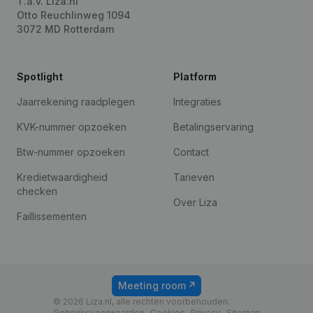
T.a.v. Liza.nl
Otto Reuchlinweg 1094
3072 MD Rotterdam
Spotlight
Platform
Jaarrekening raadplegen
Integraties
KVK-nummer opzoeken
Betalingservaring
Btw-nummer opzoeken
Contact
Kredietwaardigheid
Tarieven
checken
Over Liza
Faillissementen
Meeting room
© 2026 Liza.nl, alle rechten voorbehouden.
Gebruiksvoorwaarden
Cookies
Privacy
Sitemap