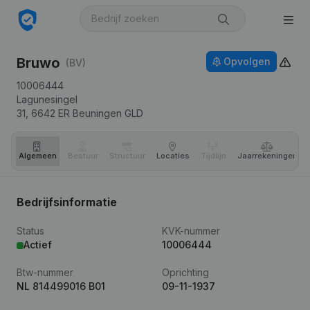
Bruwo
Opvolgen
(BV)
10006444
Lagunesingel
31,
6642 ER
Beuningen GLD
Algemeen
Bestuur
Structuur
Locaties
Tijdlijn
Jaar­rekeningen
Bedrijfsinformatie
Status
KVK-nummer
Actief
10006444
Btw-nummer
Oprichting
NL 814499016 B01
09-11-1937