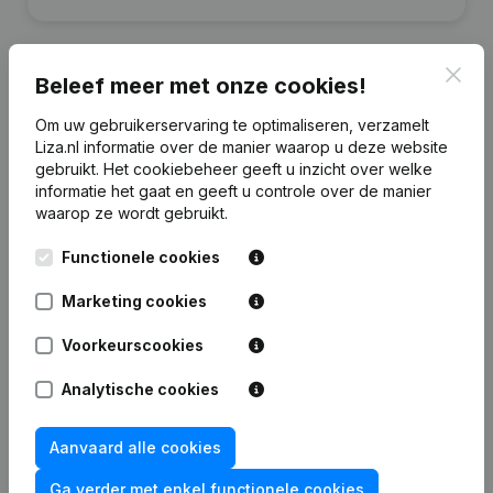
Clos
Beleef meer met onze cookies!
Financiële gegevens
Om uw gebruikerservaring te optimaliseren, verzamelt
van Bruwo
Liza.nl informatie over de manier waarop u deze website
gebruikt.
Het cookiebeheer
geeft u inzicht over welke
informatie het gaat en geeft u controle over de manier
2024
2023
2022
2021
waarop ze wordt gebruikt.
Eigen
Functionele cookies
€
523.600
€
492.520
€
516.665
€
551.244
vermogen
Marketing cookies
Personeel
0
0
0
0
Voorkeurscookies
Analytische cookies
Aanvaard alle cookies
Veelgestelde vragen
Ga verder met enkel functionele cookies