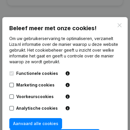
Clos
Beleef meer met onze cookies!
Financiële gegevens
van H. Kuijpers
Om uw gebruikerservaring te optimaliseren, verzamelt
Beheer
Liza.nl informatie over de manier waarop u deze website
gebruikt.
Het cookiebeheer
geeft u inzicht over welke
informatie het gaat en geeft u controle over de manier
2025
2024
2023
2022
waarop ze wordt gebruikt.
Eigen
Functionele cookies
€
217.785
€
215.679
€
213.872
€
212.080
vermogen
Marketing cookies
Personeel
0
0
0
0
Voorkeurscookies
Analytische cookies
Aanvaard alle cookies
Veelgestelde vragen