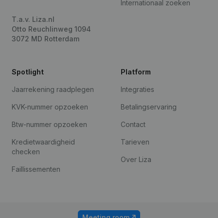
Internationaal zoeken
T.a.v. Liza.nl
Otto Reuchlinweg 1094
3072 MD Rotterdam
Spotlight
Platform
Jaarrekening raadplegen
Integraties
KVK-nummer opzoeken
Betalingservaring
Btw-nummer opzoeken
Contact
Kredietwaardigheid
Tarieven
checken
Over Liza
Faillissementen
Meeting room