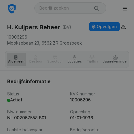
H. Kuijpers Beheer
Opvolgen
(BV)
10006296
Mooksebaan 23,
6562 ZR
Groesbeek
Algemeen
Bestuur
Structuur
Locaties
Tijdlijn
Jaar­rekeningen
Bedrijfsinformatie
Status
KVK-nummer
Actief
10006296
Btw-nummer
Oprichting
NL 002967558 B01
01-01-1936
Laatste balansjaar
Bedrijfsgrootte