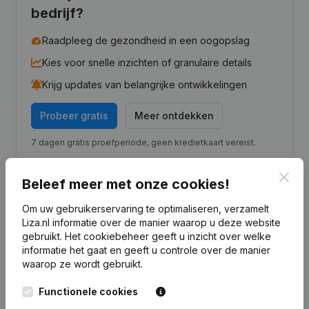
bedrijf?
Raadpleeg de gezondheid in een oogopslag
Kies voor snelle inzichten of granulaire details
Krijg updates van belangrijke ontwikkelingen
Probeer gratis
Meer ontdekken
7 dagen gratis proefperiode, geen kredietkaart vereist.
Clos
Beleef meer met onze cookies!
Om uw gebruikerservaring te optimaliseren, verzamelt
Liza.nl informatie over de manier waarop u deze website
Financiële gegevens
van Holding De
gebruikt.
Het cookiebeheer
geeft u inzicht over welke
Haas' Nijmegen
informatie het gaat en geeft u controle over de manier
waarop ze wordt gebruikt.
2024
2023
2022
2021
Functionele cookies