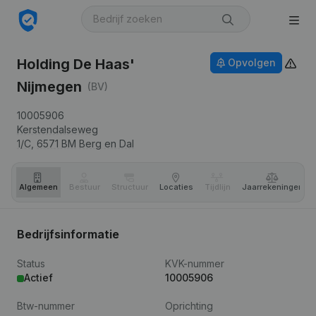
Holding De Haas'
Opvolgen
Nijmegen
(BV)
10005906
Kerstendalseweg
1/C,
6571 BM
Berg en Dal
Algemeen
Bestuur
Structuur
Locaties
Tijdlijn
Jaar­rekeningen
Bedrijfsinformatie
Status
KVK-nummer
Actief
10005906
Btw-nummer
Oprichting