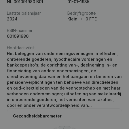
NL 001091980 B01
01-01-1935
Laatste balansjaar
Bedrijfsgrootte
2024
Klein
0 FTE
RSIN-nummer
001091980
Hoofdactiviteit
Het beleggen van ondernemingsvermogen in effecten,
onroerende goederen, hypothecaire vorderingen en
bankdeposito's; de oprichting van-, deelneming in- en
financiering van andere ondernemingen, de
directievoering daarvan en het aangaan en beheren van
pensioenverplichtingen ten behoeve van directieleden
en oud-directieleden van de vennootschap en met haar
verbonden ondernemingen; uitoefening van makelaardij
in onroerende goederen, het verrichten van taxaties,
door en onder verantwoordelijkheid van…
Gezondheidsbarometer