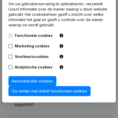
Om uw gebruikerservaring te optimaliseren, verzamelt
Liza.nl informatie over de manier waarop u deze website
gebruikt.
Het cookiebeheer
geeft u inzicht over welke
Veelgestelde vragen
informatie het gaat en geeft u controle over de manier
waarop ze wordt gebruikt.
Wat is het KVK-nummer van Holding
Functionele cookies
Elektromotorenfabriek?
Marketing cookies
Wat is het btw-nummer van Holding
Voorkeurscookies
Elektromotorenfabriek?
Analytische cookies
Wat is het PEPPOL ID van Holding
Aanvaard alle cookies
Elektromotorenfabriek?
Ga verder met enkel functionele cookies
Wanneer werd Holding Elektromotorenfabriek
opgericht?