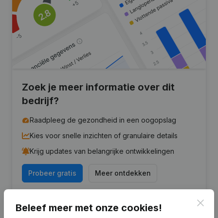
Zoek je meer informatie over dit
bedrijf?
Raadpleeg de gezondheid in een oogopslag
Kies voor snelle inzichten of granulaire details
Krijg updates van belangrijke ontwikkelingen
Probeer gratis
Meer ontdekken
7 dagen gratis proefperiode, geen kredietkaart vereist.
Clos
Beleef meer met onze cookies!