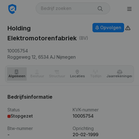
Holding
Opvolgen
Elektromotorenfabriek
(BV)
10005754
Roggeweg 12,
6534 AJ
Nijmegen
Algemeen
Bestuur
Structuur
Locaties
Tijdlijn
Jaar­rekeningen
Bedrijfsinformatie
Status
KVK-nummer
Stopgezet
10005754
Btw-nummer
Oprichting
-
20-02-1999