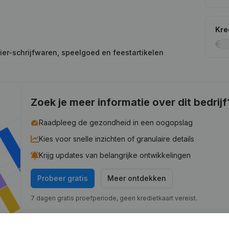
Kre
ier-schrijfwaren, speelgoed en feestartikelen
Zoek je meer informatie over dit bedrijf
Raadpleeg de gezondheid in een oogopslag
Kies voor snelle inzichten of granulaire details
Krijg updates van belangrijke ontwikkelingen
Probeer gratis
Meer ontdekken
7 dagen gratis proefperiode, geen kredietkaart vereist.