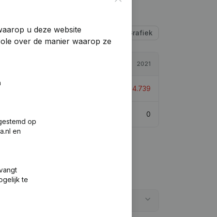
 waarop u deze website
Tabel
Grafiek
trole over de manier waarop ze
2022
2021
n
€
-346.316
5,05%
€
-364.739
0
0
fgestemd op
a.nl en
tvangt
gelijk te
n?