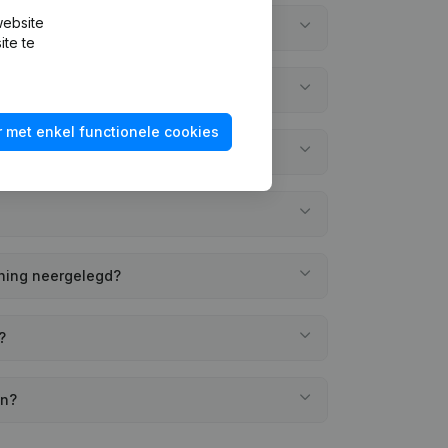
website
n?
ite te
 met enkel functionele cookies
ening neergelegd?
?
en?