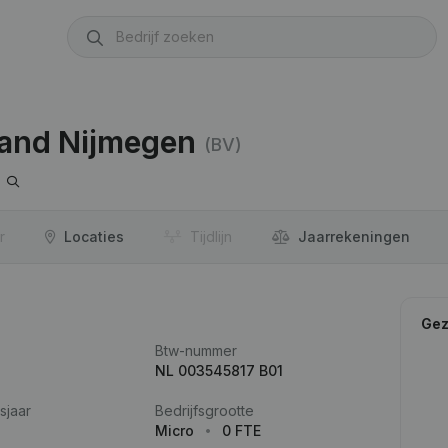
Zand Nijmegen
(BV)
r
Locaties
Tijdlijn
Jaar­rekeningen
Gez
Btw-nummer
NL 003545817 B01
sjaar
Bedrijfsgrootte
Micro
0 FTE