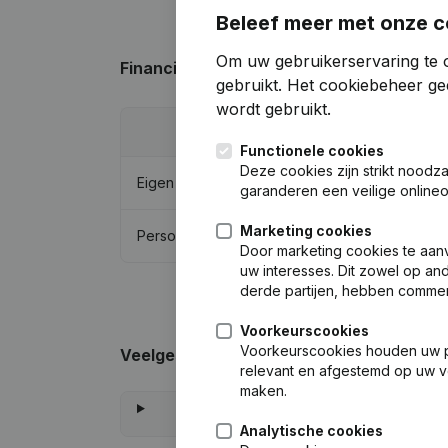
Beleef meer met onze c
Om uw gebruikerservaring te o
Financiële gegevens
van Groothandel Va
gebruikt.
Het cookiebeheer
gee
wordt gebruikt.
2024
Functionele cookies
Deze cookies zijn strikt noodz
Eigen vermogen
€
267.192
garanderen een veilige online
Marketing cookies
Personeel
0
Door marketing cookies te aan
uw interesses. Dit zowel op and
derde partijen, hebben commer
Voorkeurscookies
Voorkeurscookies houden uw per
Veelgestelde vragen
relevant en afgestemd op uw v
maken.
Analytische cookies