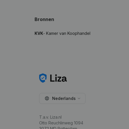
Bronnen
KVK
- Kamer van Koophandel
Nederlands
T.a.v. Liza.nl
Otto Reuchlinweg 1094
3072 MD Rotterdam