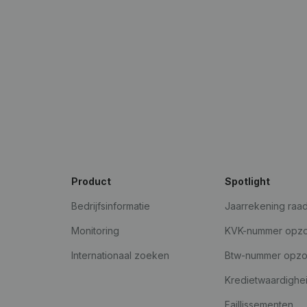
Product
Spotlight
Bedrijfsinformatie
Jaarrekening raa
Monitoring
KVK-nummer opz
Internationaal zoeken
Btw-nummer opz
Kredietwaardighe
Faillissementen