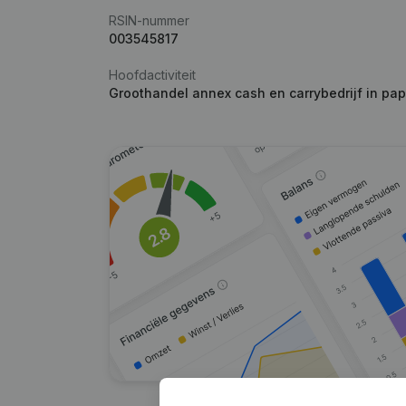
RSIN-nummer
003545817
Hoofdactiviteit
Groothandel annex cash en carrybedrijf in pap