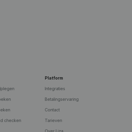
Platform
dplegen
Integraties
oeken
Betalingservaring
oeken
Contact
id checken
Tarieven
Over Liza