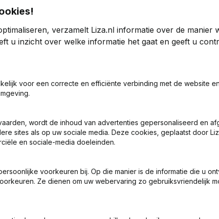
ookies!
ptimaliseren, verzamelt Liza.nl informatie over de manier
n der Zand Nijmegen
ft u inzicht over welke informatie het gaat en geeft u con
2023
akelijk voor een correcte en efficiënte verbinding met de website e
-4,69%
€
280.342
180,95%
omgeving.
0
vaarden, wordt de inhoud van advertenties gepersonaliseerd en a
ere sites als op uw sociale media. Deze cookies, geplaatst door Liz
ciële en sociale-media doeleinden.
soonlijke voorkeuren bij. Op die manier is de informatie die u on
oorkeuren. Ze dienen om uw webervaring zo gebruiksvriendelijk mo
Wat is het KVK-nummer van Groothandel Van der Zand Nijmege