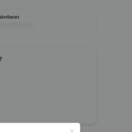
dietlimiet
?
Close