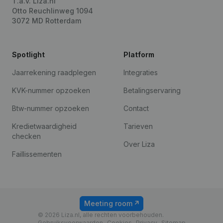
T.a.v. Liza.nl
Otto Reuchlinweg 1094
3072 MD Rotterdam
Spotlight
Platform
Jaarrekening raadplegen
Integraties
KVK-nummer opzoeken
Betalingservaring
Btw-nummer opzoeken
Contact
Kredietwaardigheid
Tarieven
checken
Over Liza
Faillissementen
Meeting room
© 2026 Liza.nl, alle rechten voorbehouden.
Gebruiksvoorwaarden
Cookies
Privacy
Sitemap