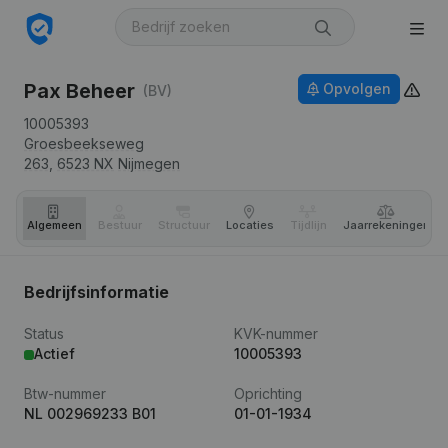
Pax Beheer
Opvolgen
(BV)
10005393
Groesbeekseweg
263,
6523 NX
Nijmegen
Algemeen
Bestuur
Structuur
Locaties
Tijdlijn
Jaar­rekeningen
Bedrijfsinformatie
Status
KVK-nummer
Actief
10005393
Btw-nummer
Oprichting
NL 002969233 B01
01-01-1934