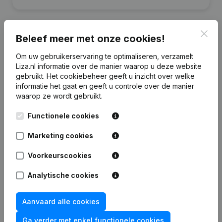
Clos
Beleef meer met onze cookies!
Financiële gegevens
Om uw gebruikerservaring te optimaliseren, verzamelt
van Pax Beheer
Liza.nl informatie over de manier waarop u deze website
gebruikt.
Het cookiebeheer
geeft u inzicht over welke
informatie het gaat en geeft u controle over de manier
2022
2021
2020
2
waarop ze wordt gebruikt.
Eigen
Functionele cookies
€
1.336.266
€
1.312.736
€
1.291.664
€
1.229.
vermogen
Marketing cookies
Personeel
0
0
0
Voorkeurscookies
Analytische cookies
Aanvaard alle cookies
Veelgestelde vragen
Ga verder met enkel functionele cookies