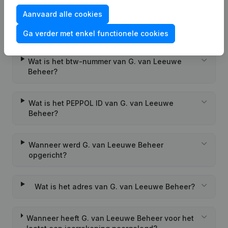
Aanvaard alle cookies
Wat is het KVK-nummer van G. van Leeuwe
Beheer?
Ga verder met enkel functionele cookies
Wat is het btw-nummer van G. van Leeuwe
Beheer?
Wat is het PEPPOL ID van G. van Leeuwe
Beheer?
Wanneer werd G. van Leeuwe Beheer
opgericht?
Wat is het adres van G. van Leeuwe Beheer?
Wanneer heeft G. van Leeuwe Beheer voor het