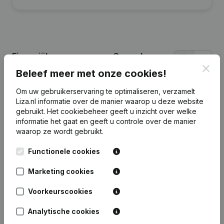
Financiële gegevens
van G. van Leeuwe
Beheer
Clos
Beleef meer met onze cookies!
Om uw gebruikerservaring te optimaliseren, verzamelt
2024
2023
2022
202
Liza.nl informatie over de manier waarop u deze website
gebruikt.
Het cookiebeheer
geeft u inzicht over welke
informatie het gaat en geeft u controle over de manier
Eigen
€
966.765
€
1.091.628
€
1.768.617
€
1.741.9
waarop ze wordt gebruikt.
vermogen
Functionele cookies
Personeel
0
0
0
Marketing cookies
Voorkeurscookies
Analytische cookies
Veelgestelde vragen