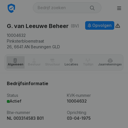
G. van Leeuwe Beheer
Opvolgen
(BV)
10004632
Pinksterbloemstraat
26,
6641 AN
Beuningen GLD
Algemeen
Bestuur
Structuur
Locaties
Tijdlijn
Jaar­rekeningen
Bedrijfsinformatie
Status
KVK-nummer
Actief
10004632
Btw-nummer
Oprichting
NL 003314583 B01
03-04-1975