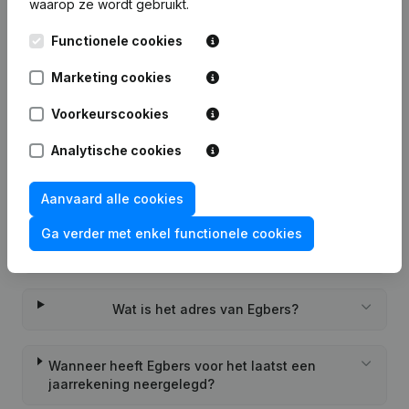
waarop ze wordt gebruikt.
Veelgestelde vragen
Functionele cookies
Marketing cookies
Wat is het KVK-nummer van Egbers?
Voorkeurscookies
Wat is het btw-nummer van Egbers?
Analytische cookies
Wat is het PEPPOL ID van Egbers?
Aanvaard alle cookies
Ga verder met enkel functionele cookies
Wanneer werd Egbers opgericht?
Wat is het adres van Egbers?
Wanneer heeft Egbers voor het laatst een
jaarrekening neergelegd?