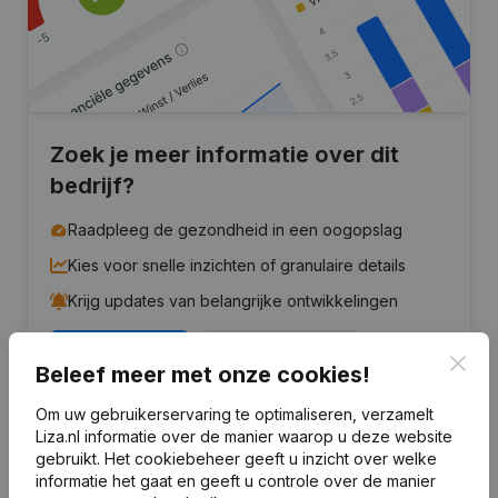
Zoek je meer informatie over dit
bedrijf?
Raadpleeg de gezondheid in een oogopslag
Kies voor snelle inzichten of granulaire details
Krijg updates van belangrijke ontwikkelingen
Probeer gratis
Meer ontdekken
Clos
Beleef meer met onze cookies!
7 dagen gratis proefperiode, geen kredietkaart vereist.
Om uw gebruikerservaring te optimaliseren, verzamelt
Liza.nl informatie over de manier waarop u deze website
gebruikt.
Het cookiebeheer
geeft u inzicht over welke
informatie het gaat en geeft u controle over de manier