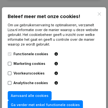
Clos
Beleef meer met onze cookies!
Financiële gegevens
van Holding Arts
Om uw gebruikerservaring te optimaliseren, verzamelt
Liza.nl informatie over de manier waarop u deze website
gebruikt.
Het cookiebeheer
geeft u inzicht over welke
2024
2023
2022
informatie het gaat en geeft u controle over de manier
waarop ze wordt gebruikt.
Eigen
€
1.416.992
€
1.536.344
€
2.320.400
€
2.318
Functionele cookies
vermogen
Marketing cookies
Personeel
0
0
0
Voorkeurscookies
Analytische cookies
Veelgestelde vragen
Aanvaard alle cookies
Ga verder met enkel functionele cookies