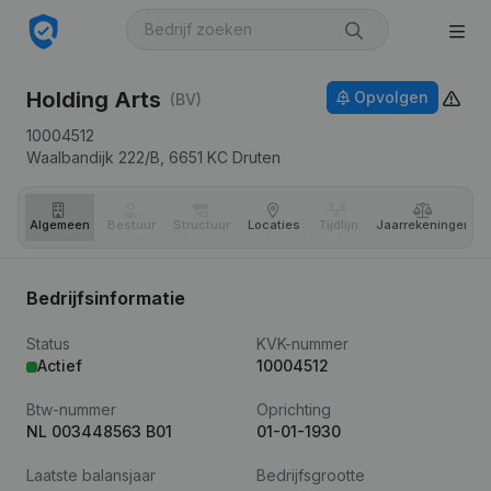
Holding Arts
Opvolgen
(BV)
10004512
Waalbandijk 222/B,
6651 KC
Druten
Algemeen
Bestuur
Structuur
Locaties
Tijdlijn
Jaar­rekeningen
Bedrijfsinformatie
Status
KVK-nummer
Actief
10004512
Btw-nummer
Oprichting
NL 003448563 B01
01-01-1930
Laatste balansjaar
Bedrijfsgrootte