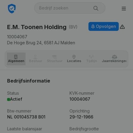
E.M. Toonen Holding
Opvolgen
(BV)
10004067
De Hoge Brug 24,
6581 AJ
Malden
Algemeen
Bestuur
Structuur
Locaties
Tijdlijn
Jaar­rekeningen
Bedrijfsinformatie
Status
KVK-nummer
Actief
10004067
Btw-nummer
Oprichting
NL 001045738 B01
29-12-1966
Laatste balansjaar
Bedrijfsgrootte