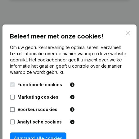
Financiële gegevens
van E.M. Toonen
Clos
Beleef meer met onze cookies!
Holding
Om uw gebruikerservaring te optimaliseren, verzamelt
Liza.nl informatie over de manier waarop u deze website
2024
2023
2022
2
gebruikt.
Het cookiebeheer
geeft u inzicht over welke
informatie het gaat en geeft u controle over de manier
Eigen
waarop ze wordt gebruikt.
€
2.916.467
€
2.765.655
€
2.278.854
€
1.634
vermogen
Functionele cookies
Personeel
0
0
0
Marketing cookies
Voorkeurscookies
Analytische cookies
Veelgestelde vragen
Aanvaard alle cookies