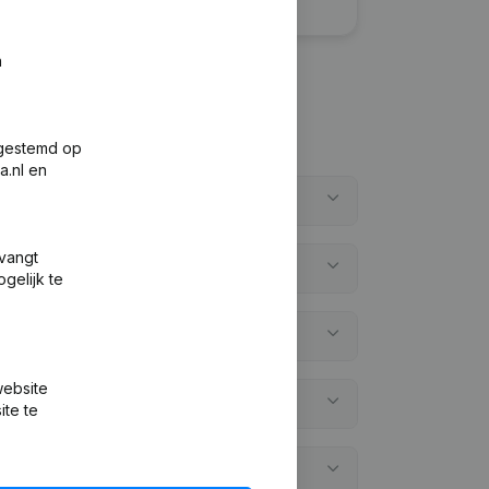
n
fgestemd op
a.nl en
tvangt
gelijk te
website
ite te