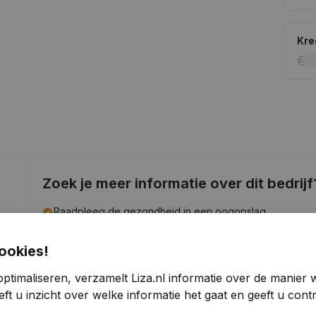
Kre
Zoek je meer informatie over dit bedrijf
Raadpleeg de gezondheid in een oogopslag
Kies voor snelle inzichten of granulaire details
ookies!
Krijg updates van belangrijke ontwikkelingen
ptimaliseren, verzamelt Liza.nl informatie over de manier
Probeer gratis
Meer ontdekken
ft u inzicht over welke informatie het gaat en geeft u con
7 dagen gratis proefperiode, geen kredietkaart vereist.