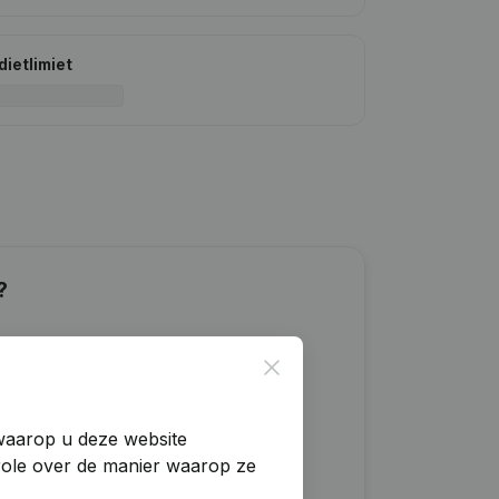
dietlimiet
?
Close
 waarop u deze website
trole over de manier waarop ze