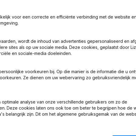
akelijk voor een correcte en efficiënte verbinding met de website e
omgeving.
vaarden, wordt de inhoud van advertenties gepersonaliseerd en a
ere sites als op uw sociale media. Deze cookies, geplaatst door Liz
ciële en sociale-media doeleinden.
Wat is het KVK-nummer van Firma W.L. Mulders en Zoon?
soonlijke voorkeuren bij. Op die manier is de informatie die u on
Wat is het btw-nummer van Firma W.L. Mulders en Zoon?
oorkeuren. Ze dienen om uw webervaring zo gebruiksvriendelijk mo
Wat is het PEPPOL ID van Firma W.L. Mulders en Zoon?
optimale analyse van onze verschillende gebruikers om zo de
en. Deze cookies laten ons ook toe om beter te begrijpen hoe de 
Wanneer werd Firma W.L. Mulders en Zoon opgericht?
's belangrijk zijn. Dit om het algemene gebruiksgemak van de webs
Wat is het adres van Firma W.L. Mulders en Zoon?