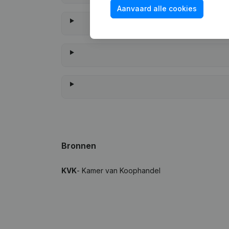
Aanvaard alle cookies
Wanneer hee
Bronnen
KVK
- Kamer van Koophandel