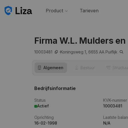
Product
Tarieven
Firma W.L. Mulders en
10003481
Koningsweg 1,
6655 AA
Puiflijk
Algemeen
Bestuur
Structuu
Bedrijfsinformatie
Status
KVK-nummer
Actief
10003481
Oprichting
Laatste balan
16-02-1998
N/A