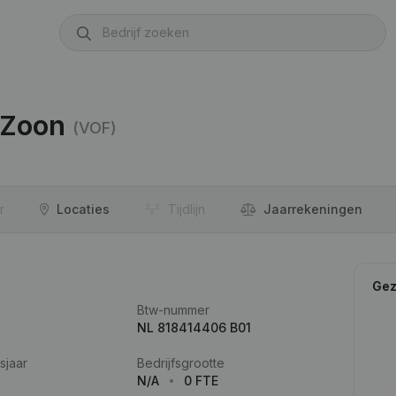
 Zoon
(VOF)
r
Locaties
Tijdlijn
Jaar­rekeningen
Gez
Btw-nummer
NL 818414406 B01
sjaar
Bedrijfsgrootte
N/A
0 FTE