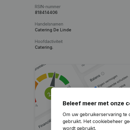
RSIN-nummer
818414406
Handelsnamen
Catering De Linde
Hoofdactiviteit
Catering.
Beleef meer met onze c
Om uw gebruikerservaring te o
gebruikt.
Het cookiebeheer
gee
wordt gebruikt.