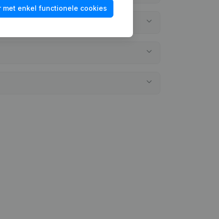
 met enkel functionele cookies
g neergelegd?