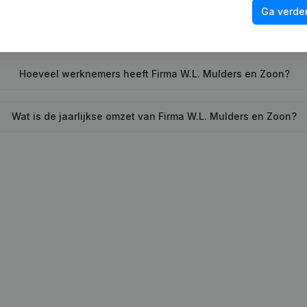
Ga verder
ft Firma W.L. Mulders en Zoon voor het laatst een jaarrekenin
Hoeveel werknemers heeft Firma W.L. Mulders en Zoon?
Wat is de jaarlijkse omzet van Firma W.L. Mulders en Zoon?