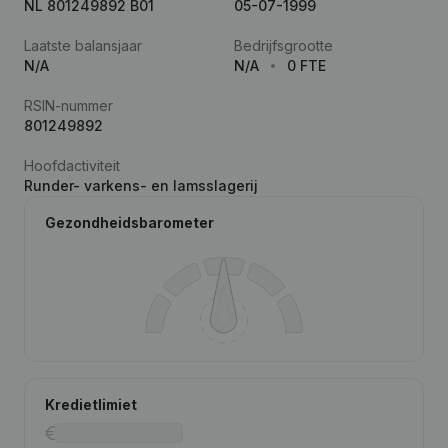
NL 801249892 B01
05-07-1999
Laatste balansjaar
Bedrijfsgrootte
N/A
N/A
0 FTE
RSIN-nummer
801249892
Hoofdactiviteit
Runder- varkens- en lamsslagerij
Gezondheidsbarometer
Kredietlimiet