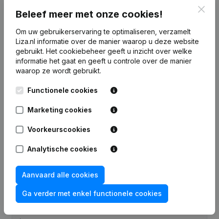
Clos
Beleef meer met onze cookies!
7 dagen gratis proefperiode, geen kredietkaart vereist.
Om uw gebruikerservaring te optimaliseren, verzamelt
Liza.nl informatie over de manier waarop u deze website
gebruikt.
Het cookiebeheer
geeft u inzicht over welke
informatie het gaat en geeft u controle over de manier
waarop ze wordt gebruikt.
Veelgestelde vragen
Functionele cookies
Wat is het KVK-nummer van V.O.F. Slagerij Kees
Marketing cookies
van der Velden?
Voorkeurscookies
Wat is het btw-nummer van V.O.F. Slagerij Kees
Analytische cookies
van der Velden?
Aanvaard alle cookies
Wat is het PEPPOL ID van V.O.F. Slagerij Kees
van der Velden?
Ga verder met enkel functionele cookies