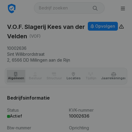
V.O.F. Slagerij Kees van der
Opvolgen
Velden
(VOF)
10002636
Sint Willibrordstraat
2,
6566 DD
Millingen aan de Rijn
Algemeen
Bestuur
Structuur
Locaties
Tijdlijn
Jaar­rekeningen
Bedrijfsinformatie
Status
KVK-nummer
Actief
10002636
Btw-nummer
Oprichting