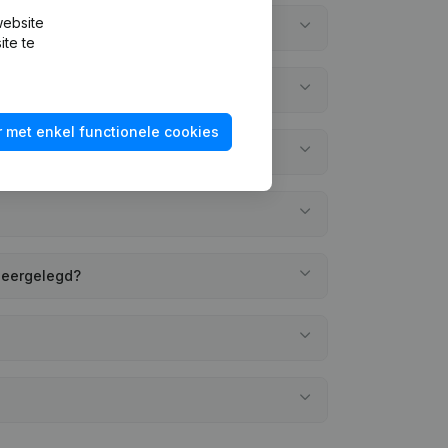
website
ite te
 met enkel functionele cookies
neergelegd?