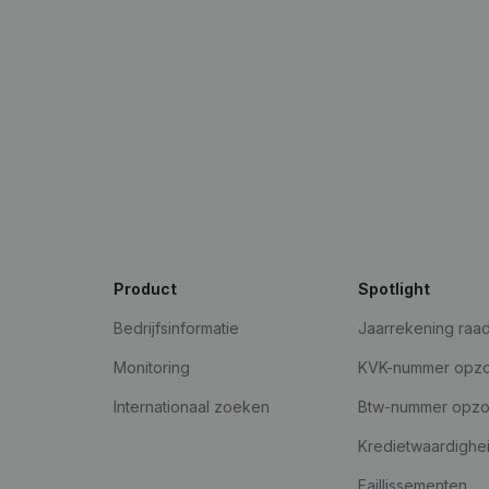
Product
Spotlight
Bedrijfsinformatie
Jaarrekening raa
Monitoring
KVK-nummer opz
Internationaal zoeken
Btw-nummer opz
Kredietwaardighe
Faillissementen