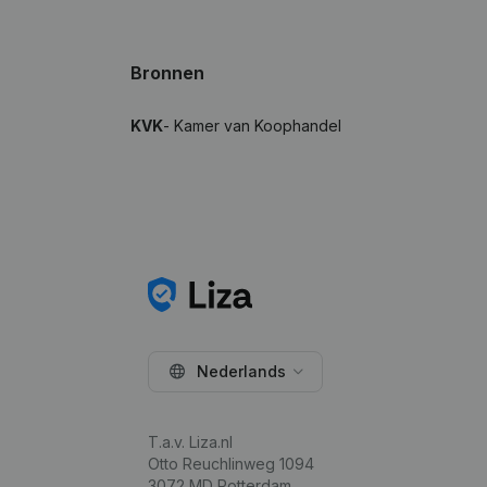
Bronnen
KVK
- Kamer van Koophandel
Nederlands
T.a.v. Liza.nl
Otto Reuchlinweg 1094
3072 MD Rotterdam