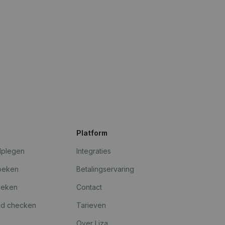
Platform
dplegen
Integraties
oeken
Betalingservaring
oeken
Contact
id checken
Tarieven
Over Liza