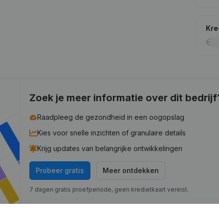
Kre
Zoek je meer informatie over dit bedrijf
Raadpleeg de gezondheid in een oogopslag
Kies voor snelle inzichten of granulaire details
Krijg updates van belangrijke ontwikkelingen
Probeer gratis
Meer ontdekken
7 dagen gratis proefperiode, geen kredietkaart vereist.