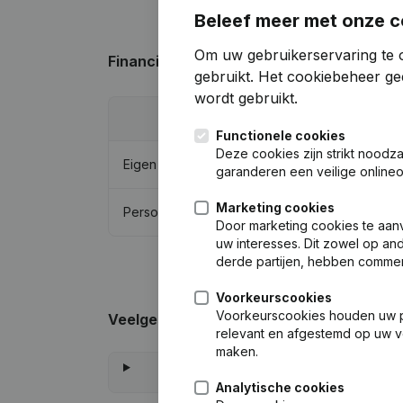
Beleef meer met onze c
Om uw gebruikerservaring te o
Financiële gegevens
van Van Vlijmen Be
gebruikt.
Het cookiebeheer
gee
wordt gebruikt.
20
Functionele cookies
Deze cookies zijn strikt noodz
Eigen vermogen
€
37.8
garanderen een veilige online
Marketing cookies
Personeel
Door marketing cookies te aan
uw interesses. Dit zowel op and
derde partijen, hebben commer
Voorkeurscookies
Voorkeurscookies houden uw per
Veelgestelde vragen
relevant en afgestemd op uw v
maken.
Analytische cookies