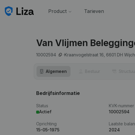
Product
Tarieven
Van Vlijmen Beleggin
10002594
Kraanvogelstraat 16,
6601 DH
Wijc
Algemeen
Bestuur
Structuu
Bedrijfsinformatie
Status
KVK-nummer
Actief
10002594
Oprichting
Laatste balan
15-05-1975
2024