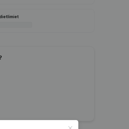
dietlimiet
?
Close