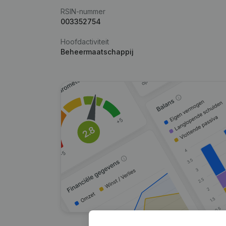
RSIN-nummer
003352754
Hoofdactiviteit
Beheermaatschappij