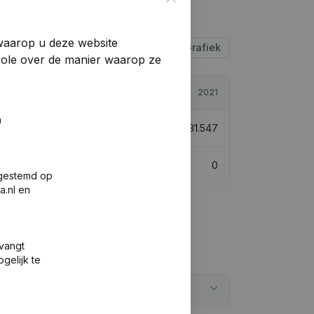
 waarop u deze website
Tabel
Grafiek
trole over de manier waarop ze
2022
2021
n
€
36.727
16,42%
€
31.547
0
0
fgestemd op
a.nl en
tvangt
gelijk te