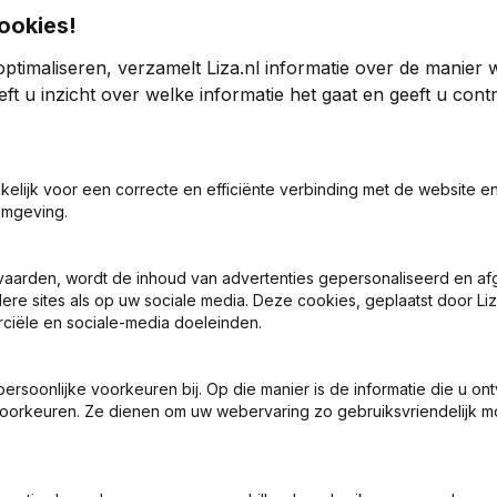
ookies!
ptimaliseren, verzamelt Liza.nl informatie over de manier
leggingen
ft u inzicht over welke informatie het gaat en geeft u con
24
2023
akelijk voor een correcte en efficiënte verbinding met de website e
48
-5,41%
€
40.012
8,94%
omgeving.
0
0
vaarden, wordt de inhoud van advertenties gepersonaliseerd en a
ere sites als op uw sociale media. Deze cookies, geplaatst door Liz
ciële en sociale-media doeleinden.
soonlijke voorkeuren bij. Op die manier is de informatie die u on
oorkeuren. Ze dienen om uw webervaring zo gebruiksvriendelijk mo
Wat is het KVK-nummer van Van Vlijmen Beleggingen?