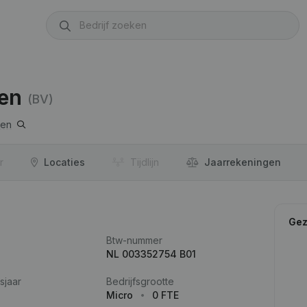
gen
(BV)
hen
r
Locaties
Tijdlijn
Jaar­rekeningen
Gez
Btw-nummer
NL 003352754 B01
sjaar
Bedrijfsgrootte
Micro
0 FTE