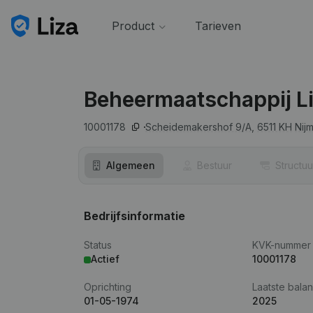
Product
Tarieven
Beheermaatschappij L
10001178
Scheidemakershof 9/A,
6511 KH
Nij
Algemeen
Bestuur
Structuu
Bedrijfsinformatie
Status
KVK-nummer
Actief
10001178
Oprichting
Laatste balan
01-05-1974
2025