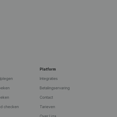
Platform
dplegen
Integraties
oeken
Betalingservaring
oeken
Contact
id checken
Tarieven
Over Liza