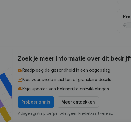
Kre
Zoek je meer informatie over dit bedrijf
Raadpleeg de gezondheid in een oogopslag
Kies voor snelle inzichten of granulaire details
Krijg updates van belangrijke ontwikkelingen
Probeer gratis
Meer ontdekken
7 dagen gratis proefperiode, geen kredietkaart vereist.