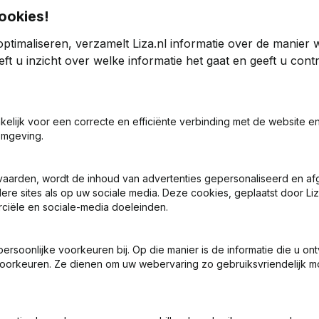
ookies!
ptimaliseren, verzamelt Liza.nl informatie over de manier
ppij Lisobe
ft u inzicht over welke informatie het gaat en geeft u con
5
2024
akelijk voor een correcte en efficiënte verbinding met de website e
6
2,68%
€
1.109.737
6,21%
€
1.
omgeving.
0
0
vaarden, wordt de inhoud van advertenties gepersonaliseerd en a
ere sites als op uw sociale media. Deze cookies, geplaatst door Liz
ciële en sociale-media doeleinden.
soonlijke voorkeuren bij. Op die manier is de informatie die u on
oorkeuren. Ze dienen om uw webervaring zo gebruiksvriendelijk mo
Wat is het KVK-nummer van Beheermaatschappij Lisobe?