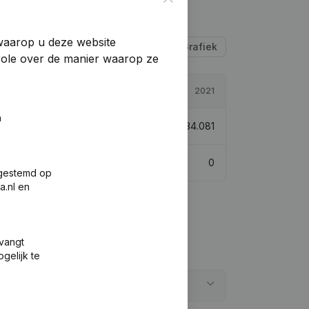
 waarop u deze website
Tabel
Grafiek
trole over de manier waarop ze
2022
2021
n
044.870
-15,33%
€
1.234.081
0
0
fgestemd op
a.nl en
tvangt
gelijk te