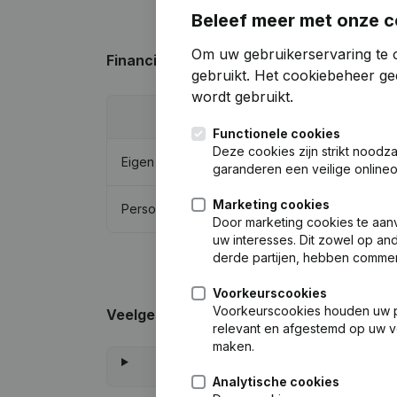
Beleef meer met onze c
Om uw gebruikerservaring te o
Financiële gegevens
van Beheermaatscha
gebruikt.
Het cookiebeheer
gee
wordt gebruikt.
202
Functionele cookies
Deze cookies zijn strikt noodz
Eigen vermogen
€
1.139.46
garanderen een veilige online
Marketing cookies
Personeel
Door marketing cookies te aan
uw interesses. Dit zowel op and
derde partijen, hebben commer
Voorkeurscookies
Voorkeurscookies houden uw per
Veelgestelde vragen
relevant en afgestemd op uw v
maken.
Analytische cookies