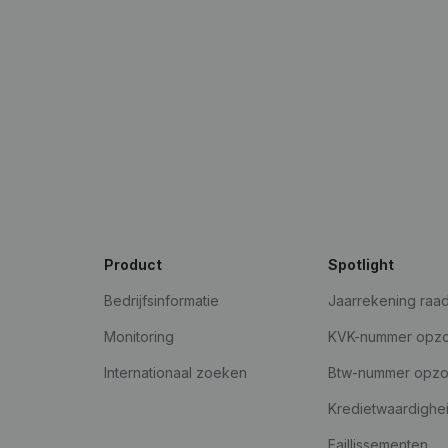
Product
Spotlight
Bedrijfsinformatie
Jaarrekening raa
Monitoring
KVK-nummer opz
Internationaal zoeken
Btw-nummer opz
Kredietwaardighe
Faillissementen