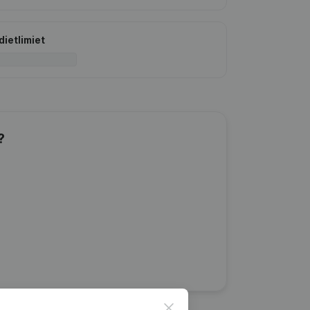
dietlimiet
?
Close