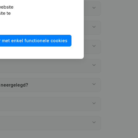
website
ite te
 met enkel functionele cookies
g neergelegd?