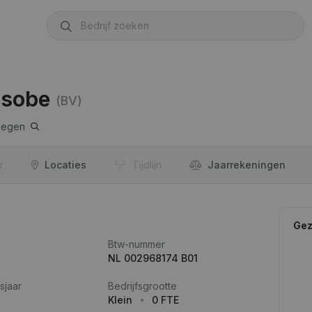
isobe
(BV)
megen
r
Locaties
Tijdlijn
Jaar­rekeningen
Gez
Btw-nummer
NL 002968174 B01
sjaar
Bedrijfsgrootte
Klein
0 FTE