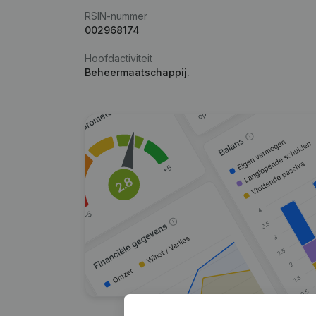
RSIN-nummer
002968174
Hoofdactiviteit
Beheermaatschappij.