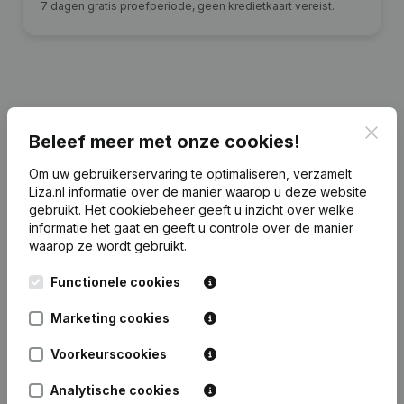
7 dagen gratis proefperiode, geen kredietkaart vereist.
Financiële gegevens
van Holding-Aarts-
Clos
Beleef meer met onze cookies!
Heerkens
Om uw gebruikerservaring te optimaliseren, verzamelt
Liza.nl informatie over de manier waarop u deze website
2023
2022
2021
gebruikt.
Het cookiebeheer
geeft u inzicht over welke
informatie het gaat en geeft u controle over de manier
Eigen
waarop ze wordt gebruikt.
€
25.993.308
€
24.825.172
€
24.471.181
€
23.
vermogen
Functionele cookies
Personeel
0
0
0
Marketing cookies
Voorkeurscookies
Analytische cookies