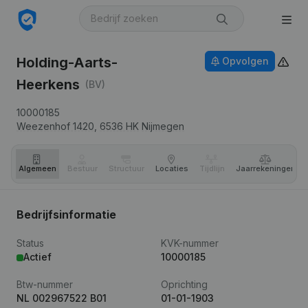
Holding-Aarts-
Opvolgen
Heerkens
(BV)
10000185
Weezenhof 1420,
6536 HK
Nijmegen
Algemeen
Bestuur
Structuur
Locaties
Tijdlijn
Jaar­rekeningen
Bedrijfsinformatie
Status
KVK-nummer
Actief
10000185
Btw-nummer
Oprichting
NL 002967522 B01
01-01-1903