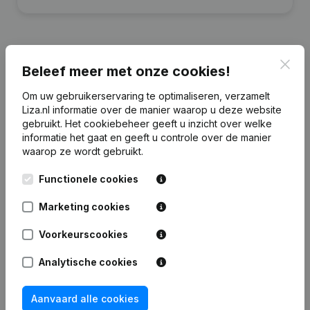
Clos
Beleef meer met onze cookies!
Financiële gegevens
van Nabor
Om uw gebruikerservaring te optimaliseren, verzamelt
Liza.nl informatie over de manier waarop u deze website
gebruikt.
Het cookiebeheer
geeft u inzicht over welke
2012
2011
2010
informatie het gaat en geeft u controle over de manier
waarop ze wordt gebruikt.
Eigen
€
9.897.029
€
14.078.759
€
15.917.844
€
1
vermogen
Functionele cookies
Brutomarge
€
8.001.435
€
7.863.702
€
6.811.162
€
Marketing cookies
Voorkeurscookies
Personeel
0
1
1
Analytische cookies
Aanvaard alle cookies