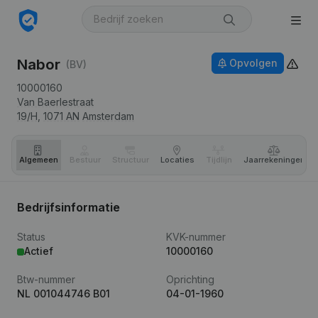
Nabor
Opvolgen
(BV)
10000160
Van Baerlestraat
19/H,
1071 AN
Amsterdam
Algemeen
Bestuur
Structuur
Locaties
Tijdlijn
Jaar­rekeningen
Bedrijfsinformatie
Status
KVK-nummer
Actief
10000160
Btw-nummer
Oprichting
NL 001044746 B01
04-01-1960