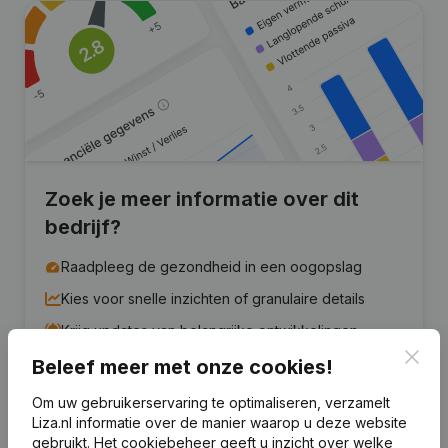
Zoek je meer informatie over dit
bedrijf?
Raadpleeg de gezondheid in een oogopslag
Kies voor snelle inzichten of granulaire details
Krijg updates van belangrijke ontwikkelingen
Clos
Beleef meer met onze cookies!
Probeer gratis
Meer ontdekken
Om uw gebruikerservaring te optimaliseren, verzamelt
7 dagen gratis proefperiode, geen kredietkaart vereist.
Liza.nl informatie over de manier waarop u deze website
gebruikt.
Het cookiebeheer
geeft u inzicht over welke