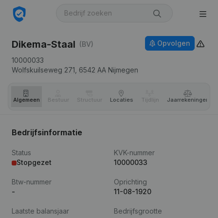
Dikema-Staal
Opvolgen
(BV)
10000033
Wolfskuilseweg 271,
6542 AA
Nijmegen
Algemeen
Bestuur
Structuur
Locaties
Tijdlijn
Jaar­rekeningen
Bedrijfsinformatie
Status
KVK-nummer
Stopgezet
10000033
Btw-nummer
Oprichting
-
11-08-1920
Laatste balansjaar
Bedrijfsgrootte