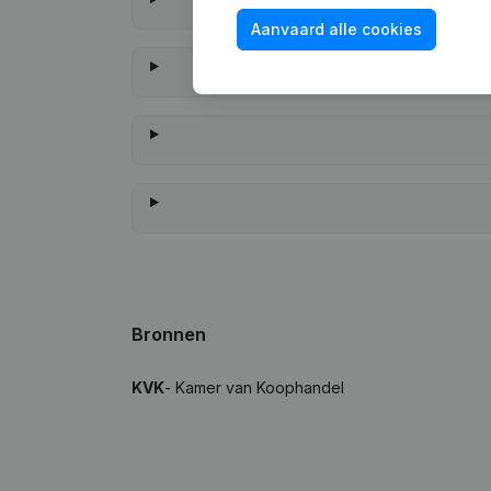
Aanvaard alle cookies
Wanneer hee
Bronnen
KVK
- Kamer van Koophandel