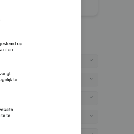
n
fgestemd op
a.nl en
tvangt
gelijk te
website
ite te