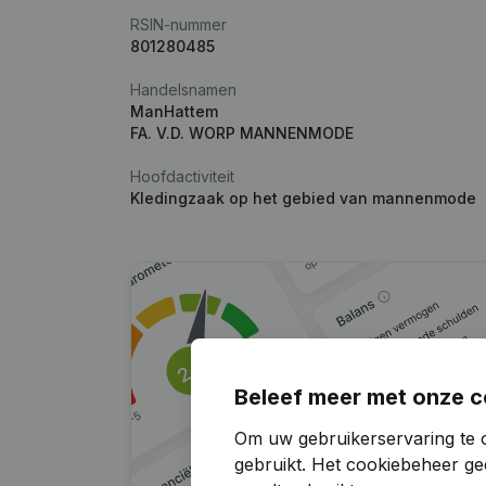
RSIN-nummer
801280485
Handelsnamen
ManHattem
FA. V.D. WORP MANNENMODE
Hoofdactiviteit
Kledingzaak op het gebied van mannenmode
Beleef meer met onze c
Om uw gebruikerservaring te o
gebruikt.
Het cookiebeheer
gee