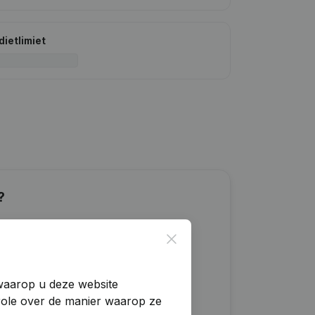
dietlimiet
?
Close
 waarop u deze website
trole over de manier waarop ze