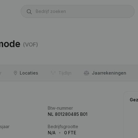
nmode
(VOF)
r
Locaties
Tijdlijn
Jaar­rekeningen
Gez
Btw-nummer
NL 801280485 B01
sjaar
Bedrijfsgrootte
N/A
0 FTE