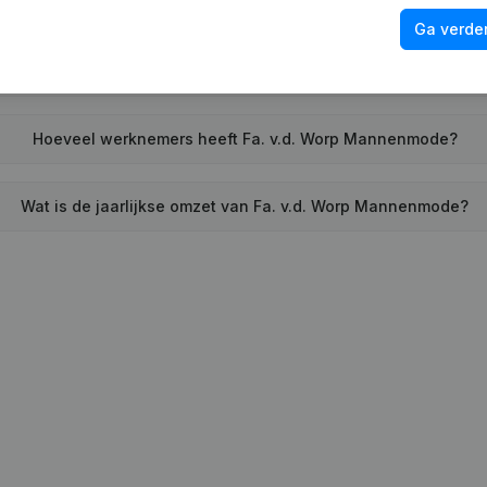
Wat is het adres van Fa. v.d. Worp Mannenmode?
Ga verder
ft Fa. v.d. Worp Mannenmode voor het laatst een jaarrekening
Hoeveel werknemers heeft Fa. v.d. Worp Mannenmode?
Wat is de jaarlijkse omzet van Fa. v.d. Worp Mannenmode?