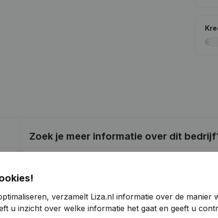
Kre
Zoek je meer informatie over dit bedrijf
Raadpleeg de gezondheid in een oogopslag
Kies voor snelle inzichten of granulaire details
ookies!
Krijg updates van belangrijke ontwikkelingen
ptimaliseren, verzamelt Liza.nl informatie over de manier
ft u inzicht over welke informatie het gaat en geeft u con
Probeer gratis
Meer ontdekken