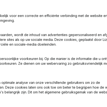
7 dagen gratis proefperiode, geen kredietkaart vereist.
akelijk voor een correcte en efficiënte verbinding met de website e
omgeving.
vaarden, wordt de inhoud van advertenties gepersonaliseerd en a
ere sites als op uw sociale media. Deze cookies, geplaatst door Liz
ciële en sociale-media doeleinden.
Wat is het KVK-nummer van Fa. v.d. Worp Mannenmode?
soonlijke voorkeuren bij. Op die manier is de informatie die u on
oorkeuren. Ze dienen om uw webervaring zo gebruiksvriendelijk mo
Wat is het btw-nummer van Fa. v.d. Worp Mannenmode?
Wat is het PEPPOL ID van Fa. v.d. Worp Mannenmode?
optimale analyse van onze verschillende gebruikers om zo de
en. Deze cookies laten ons ook toe om beter te begrijpen hoe de 
's belangrijk zijn. Dit om het algemene gebruiksgemak van de webs
Wanneer werd Fa. v.d. Worp Mannenmode opgericht?