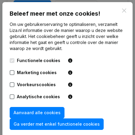
Probeer gratis
Meer ontdekken
Clos
Beleef meer met onze cookies!
7 dagen gratis proefperiode, geen kredietkaart vereist.
Om uw gebruikerservaring te optimaliseren, verzamelt
Liza.nl informatie over de manier waarop u deze website
gebruikt.
Het cookiebeheer
geeft u inzicht over welke
informatie het gaat en geeft u controle over de manier
waarop ze wordt gebruikt.
Veelgestelde vragen
Functionele cookies
Marketing cookies
Wat is het KVK-nummer van Schilders- en
Glaszettersbedrijf Van der Wal?
Voorkeurscookies
Analytische cookies
Wat is het btw-nummer van Schilders- en
Glaszettersbedrijf Van der Wal?
Aanvaard alle cookies
Wat is het PEPPOL ID van Schilders- en
Ga verder met enkel functionele cookies
Glaszettersbedrijf Van der Wal?