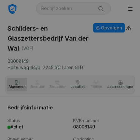
Schilders- en
Opvolgen
Glaszettersbedrijf Van der
Wal
(VOF)
08008149
Holterweg 44/b,
7245 SC
Laren GLD
Algemeen
Bestuur
Structuur
Locaties
Tijdlijn
Jaar­rekeningen
Bedrijfsinformatie
Status
KVK-nummer
Actief
08008149
Btw-nummer
Oprichting