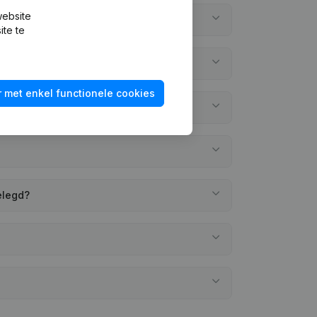
website
ite te
 met enkel functionele cookies
elegd?