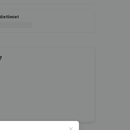
dietlimiet
?
Close