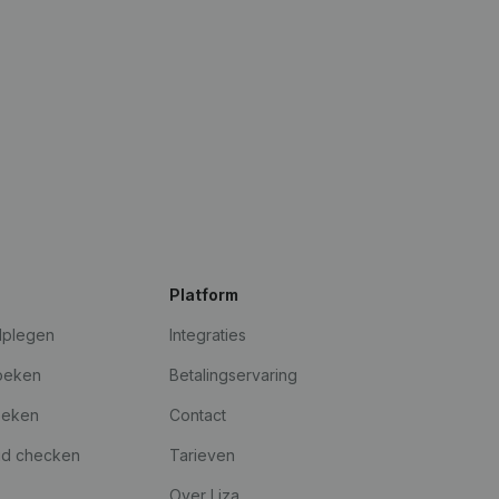
Platform
dplegen
Integraties
oeken
Betalingservaring
oeken
Contact
id checken
Tarieven
Over Liza