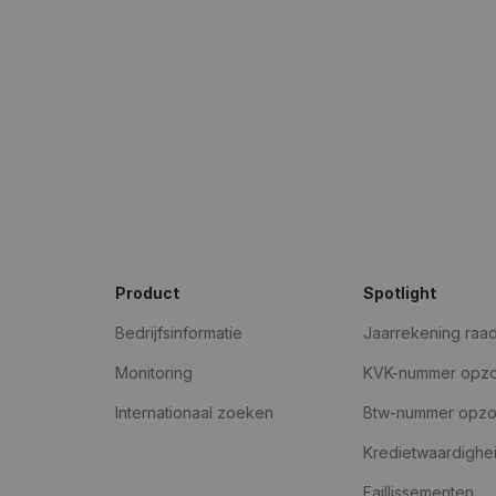
Product
Spotlight
Bedrijfsinformatie
Jaarrekening raa
Monitoring
KVK-nummer opz
Internationaal zoeken
Btw-nummer opz
Kredietwaardighe
Faillissementen