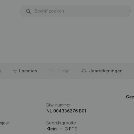
r
Locaties
Tijdlijn
Jaar­rekeningen
Gez
Btw-nummer
NL 004336276 B01
sjaar
Bedrijfsgrootte
Klein
3 FTE