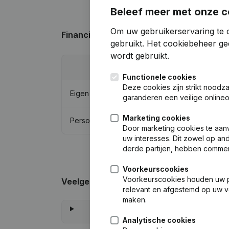
Beleef meer met onze c
Om uw gebruikerservaring te o
Financiële gegevens
van J. Bolt Beheer
gebruikt.
Het cookiebeheer
gee
wordt gebruikt.
202
Functionele cookies
Deze cookies zijn strikt noodz
Eigen vermogen
€
1.628.21
garanderen een veilige online
Marketing cookies
Personeel
Door marketing cookies te aan
uw interesses. Dit zowel op and
derde partijen, hebben commer
Voorkeurscookies
Voorkeurscookies houden uw per
Veelgestelde vragen
relevant en afgestemd op uw v
maken.
Analytische cookies