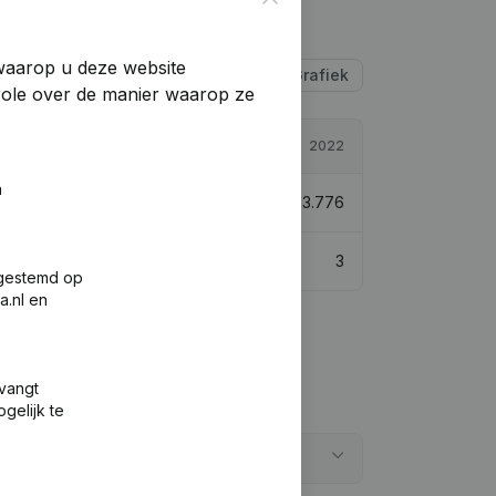
 waarop u deze website
Tabel
Grafiek
trole over de manier waarop ze
2023
2022
n
1.850.796
5,53%
€
1.753.776
3
3
fgestemd op
a.nl en
tvangt
gelijk te