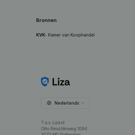
Bronnen
KVK
- Kamer van Koophandel
Nederlands
T.a.v. Liza.nl
Otto Reuchlinweg 1094
3072 MD Rotterdam