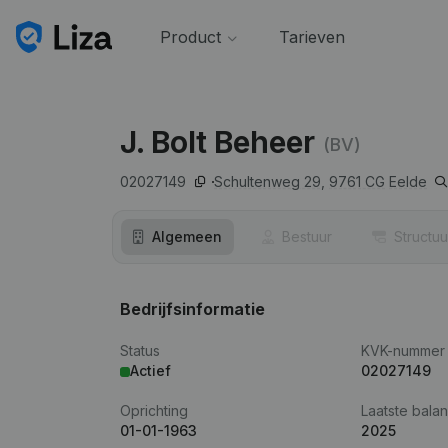
Product
Tarieven
J. Bolt Beheer
(BV)
02027149
Schultenweg 29,
9761 CG
Eelde
Algemeen
Bestuur
Structuu
Bedrijfsinformatie
Status
KVK-nummer
Actief
02027149
Oprichting
Laatste balan
01-01-1963
2025