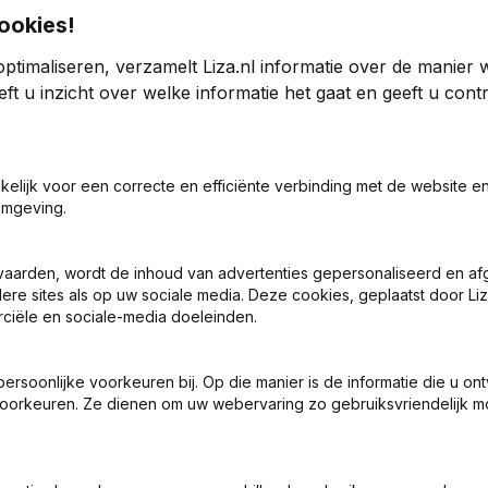
ookies!
ptimaliseren, verzamelt Liza.nl informatie over de manier
ft u inzicht over welke informatie het gaat en geeft u con
5
2024
akelijk voor een correcte en efficiënte verbinding met de website e
5
-9,59%
€
1.800.845
-2,7%
€
omgeving.
3
3
vaarden, wordt de inhoud van advertenties gepersonaliseerd en a
ere sites als op uw sociale media. Deze cookies, geplaatst door Liz
ciële en sociale-media doeleinden.
soonlijke voorkeuren bij. Op die manier is de informatie die u on
oorkeuren. Ze dienen om uw webervaring zo gebruiksvriendelijk mo
Wat is het KVK-nummer van J. Bolt Beheer?