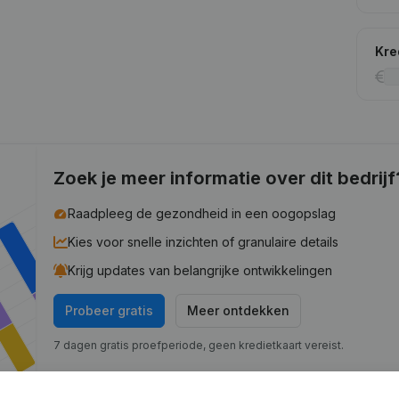
Kre
Zoek je meer informatie over dit bedrijf
Raadpleeg de gezondheid in een oogopslag
Kies voor snelle inzichten of granulaire details
Krijg updates van belangrijke ontwikkelingen
Probeer gratis
Meer ontdekken
7 dagen gratis proefperiode, geen kredietkaart vereist.