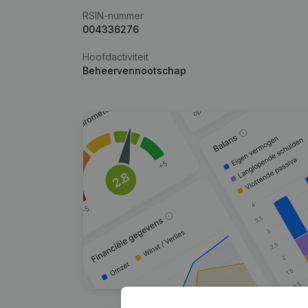
RSIN-nummer
004336276
Hoofdactiviteit
Beheervennootschap