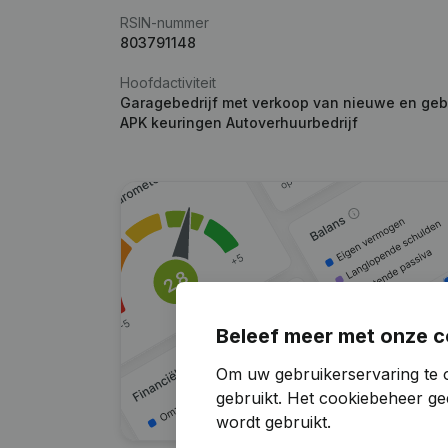
RSIN-nummer
803791148
Hoofdactiviteit
Garagebedrijf met verkoop van nieuwe en gebr
APK keuringen Autoverhuurbedrijf
Beleef meer met onze c
Om uw gebruikerservaring te o
gebruikt.
Het cookiebeheer
gee
wordt gebruikt.