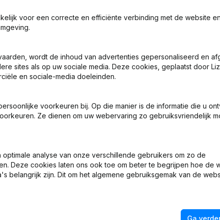
akelijk voor een correcte en efficiënte verbinding met de website e
omgeving.
vaarden, wordt de inhoud van advertenties gepersonaliseerd en a
ere sites als op uw sociale media. Deze cookies, geplaatst door Liz
Wat is het KVK-nummer van Auto Klaver Niekerk?
ciële en sociale-media doeleinden.
Wat is het btw-nummer van Auto Klaver Niekerk?
soonlijke voorkeuren bij. Op die manier is de informatie die u on
oorkeuren. Ze dienen om uw webervaring zo gebruiksvriendelijk mo
Wat is het PEPPOL ID van Auto Klaver Niekerk?
optimale analyse van onze verschillende gebruikers om zo de
Wanneer werd Auto Klaver Niekerk opgericht?
en. Deze cookies laten ons ook toe om beter te begrijpen hoe de 
's belangrijk zijn. Dit om het algemene gebruiksgemak van de webs
Wat is het adres van Auto Klaver Niekerk?
Ga verder