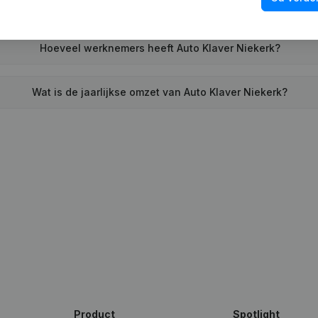
heeft Auto Klaver Niekerk voor het laatst een jaarrekening ne
Hoeveel werknemers heeft Auto Klaver Niekerk?
Wat is de jaarlijkse omzet van Auto Klaver Niekerk?
Product
Spotlight