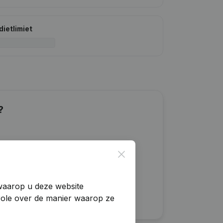
dietlimiet
?
Close
 waarop u deze website
trole over de manier waarop ze