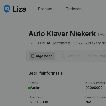
Product
Tarieven
Auto Klaver Niekerk
(VO
02009999
Hoofdstraat 1,
9972 PA
Niekerk d
Algemeen
Bestuur
Structuu
Bedrijfsinformatie
Status
KVK-nummer
Actief
02009999
Oprichting
Laatste balan
07-01-2008
N/A