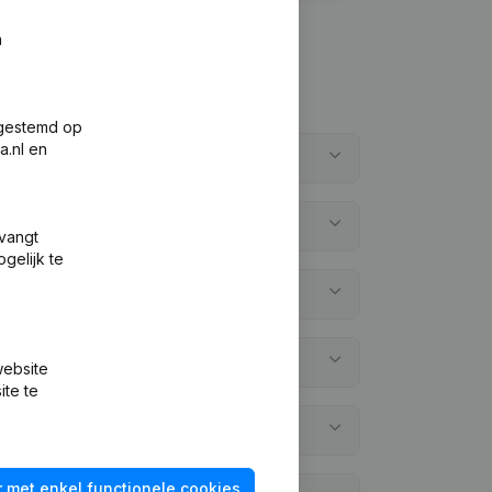
n
fgestemd op
a.nl en
tvangt
gelijk te
website
ite te
 met enkel functionele cookies