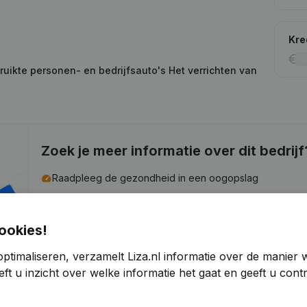
Kre
uikte personen- en bedrijfsauto's Het verrichten van
Zoek je meer informatie over dit bedrijf
Raadpleeg de gezondheid in een oogopslag
Kies voor snelle inzichten of granulaire details
Krijg updates van belangrijke ontwikkelingen
ookies!
Probeer gratis
Meer ontdekken
ptimaliseren, verzamelt Liza.nl informatie over de manier
ft u inzicht over welke informatie het gaat en geeft u con
7 dagen gratis proefperiode, geen kredietkaart vereist.