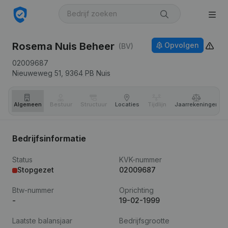
Rosema Nuis Beheer
Opvolgen
(BV)
02009687
Nieuweweg 51,
9364 PB
Nuis
Algemeen
Bestuur
Structuur
Locaties
Tijdlijn
Jaar­rekeningen
Bedrijfsinformatie
Status
KVK-nummer
Stopgezet
02009687
Btw-nummer
Oprichting
-
19-02-1999
Laatste balansjaar
Bedrijfsgrootte