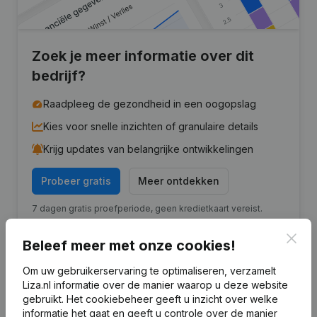
Zoek je meer informatie over dit
bedrijf?
Raadpleeg de gezondheid in een oogopslag
Kies voor snelle inzichten of granulaire details
Krijg updates van belangrijke ontwikkelingen
Probeer gratis
Meer ontdekken
7 dagen gratis proefperiode, geen kredietkaart vereist.
Clos
Beleef meer met onze cookies!
Om uw gebruikerservaring te optimaliseren, verzamelt
Liza.nl informatie over de manier waarop u deze website
Veelgestelde vragen
gebruikt.
Het cookiebeheer
geeft u inzicht over welke
informatie het gaat en geeft u controle over de manier